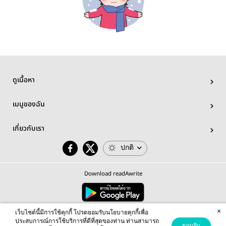
ดูเนื้อหา
เมนูของฉัน
เกี่ยวกับเรา
ปกติ
Download readAwrite
×
© 2026 readAwrite.com by MEB Corporation Public Company Limited
เว็บไซต์นี้มีการใช้คุกกี้ โปรดยอมรับนโยบายคุกกี้เพื่อ
This site is protected by reCAPTCHA and the Google
Privacy Policy
and
Terms of Service
apply.
ประสบการณ์การใช้บริการที่ดีที่สุดของท่าน ท่านสามารถ
ยอมรับ