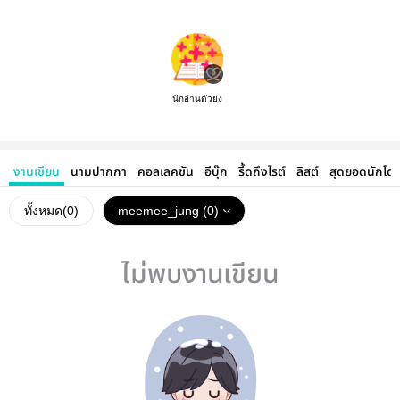
นักอ่านตัวยง
งานเขียน
นามปากกา
คอลเลคชัน
อีบุ๊ก
รี้ดถึงไรต์
ลิสต์
สุดยอดนักโด
ทั้งหมด(
0
)
meemee_jung (0)
ไม่พบงานเขียน