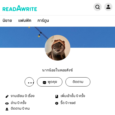
นิยาย
แฟนฟิค
การ์ตูน
นากน้อยในหอยสังข์
พูดคุย
ติดตาม
งานเขียน
เรื่อง
เพิ่มเข้าชั้น
ครั้ง
0
0
อ่าน
ครั้ง
รี้ด
read
0
0
ติดตาม
คน
0