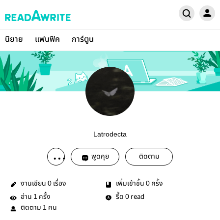
นิยาย
แฟนฟิค
การ์ตูน
Latrodecta
พูดคุย
ติดตาม
งานเขียน
เรื่อง
เพิ่มเข้าชั้น
ครั้ง
0
0
อ่าน
ครั้ง
รี้ด
read
1
0
ติดตาม
คน
1