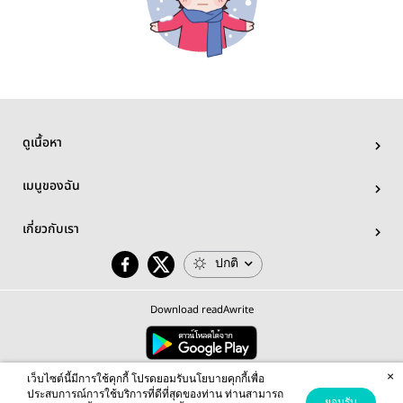
ดูเนื้อหา
เมนูของฉัน
เกี่ยวกับเรา
ปกติ
Download readAwrite
×
© 2026 readAwrite.com by MEB Corporation Public Company Limited
เว็บไซต์นี้มีการใช้คุกกี้ โปรดยอมรับนโยบายคุกกี้เพื่อ
This site is protected by reCAPTCHA and the Google
Privacy Policy
and
Terms of Service
apply.
ประสบการณ์การใช้บริการที่ดีที่สุดของท่าน ท่านสามารถ
ยอมรับ