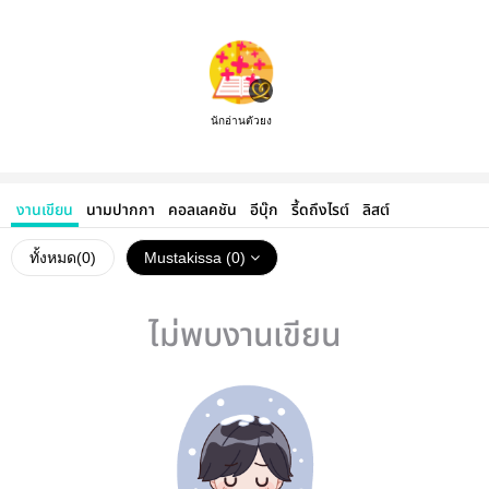
นักอ่านตัวยง
งานเขียน
นามปากกา
คอลเลคชัน
อีบุ๊ก
รี้ดถึงไรต์
ลิสต์
ทั้งหมด(
0
)
Mustakissa (0)
ไม่พบงานเขียน