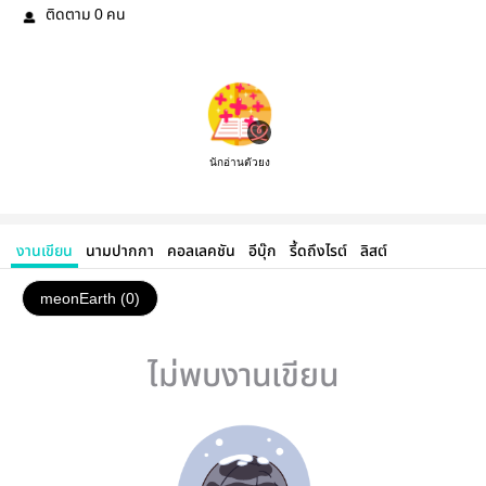
ติดตาม
คน
0
นักอ่านตัวยง
งานเขียน
นามปากกา
คอลเลคชัน
อีบุ๊ก
รี้ดถึงไรต์
ลิสต์
meonEarth (0)
ไม่พบงานเขียน