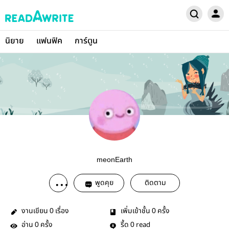
นิยาย
แฟนฟิค
การ์ตูน
meonEarth
พูดคุย
ติดตาม
งานเขียน
เรื่อง
เพิ่มเข้าชั้น
ครั้ง
0
0
อ่าน
ครั้ง
รี้ด
read
0
0