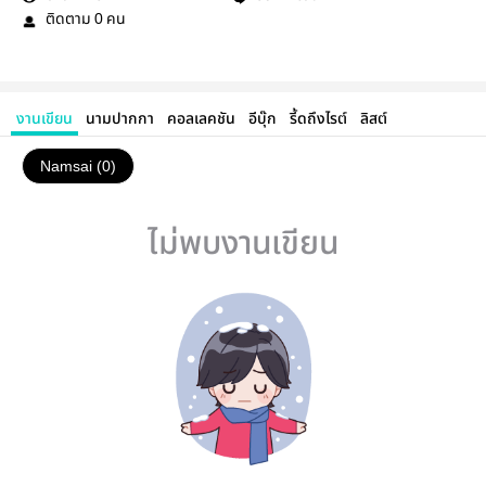
ติดตาม
คน
0
งานเขียน
นามปากกา
คอลเลคชัน
อีบุ๊ก
รี้ดถึงไรต์
ลิสต์
Namsai (0)
ไม่พบงานเขียน