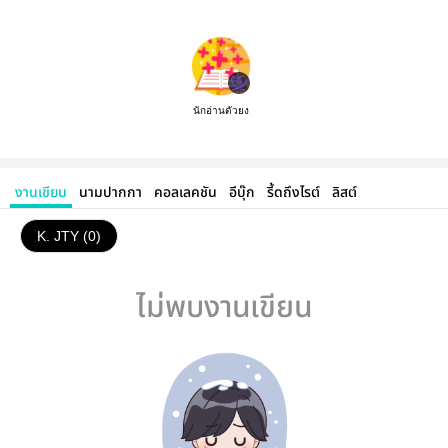
นักอ่านตัวยง
งานเขียน
นามปากกา
คอลเลคชัน
อีบุ๊ก
รี้ดถึงไรต์
ลิสต์
K. JTY (0)
ไม่พบงานเขียน