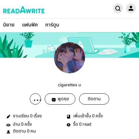
นิยาย
แฟนฟิค
การ์ตูน
cigarettes u
พูดคุย
ติดตาม
งานเขียน
เรื่อง
เพิ่มเข้าชั้น
ครั้ง
0
0
อ่าน
ครั้ง
รี้ด
read
0
0
ติดตาม
คน
0