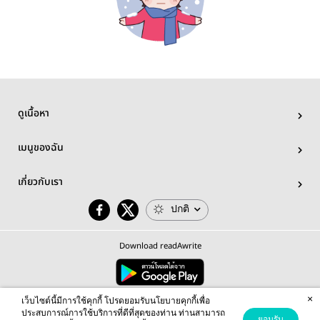
ดูเนื้อหา
เมนูของฉัน
เกี่ยวกับเรา
ปกติ
Download readAwrite
×
© 2026 readAwrite.com by MEB Corporation Public Company Limited
เว็บไซต์นี้มีการใช้คุกกี้ โปรดยอมรับนโยบายคุกกี้เพื่อ
This site is protected by reCAPTCHA and the Google
Privacy Policy
and
Terms of Service
apply.
ประสบการณ์การใช้บริการที่ดีที่สุดของท่าน ท่านสามารถ
ยอมรับ