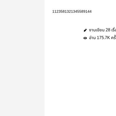
1123581321345589144
งานเขียน
เรื
28
อ่าน
ครั
175.7K