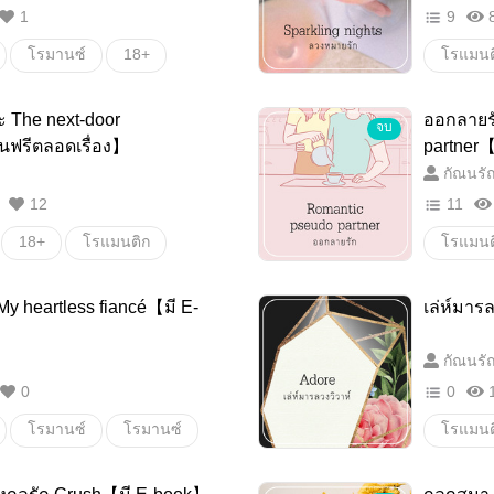
1
9
โรมานซ์
18+
โรแมนต
มั้น
โรมานซ์
18+
 The next-door
ออกลายร
จบ
แอบรัก
onenig
นฟรีตลอดเรื่อง】
partner
กัณนรั
12
11
18+
โรแมนติก
โรแมนต
เพื่อนบ้าน
จับคู่
My heartless fiancé【มี E-
เล่ห์มาร
นซ์
โรแมนต
กัณนรั
0
0
โรมานซ์
โรมานซ์
โรแมนต
่หมั้น
แอบรัก
18+