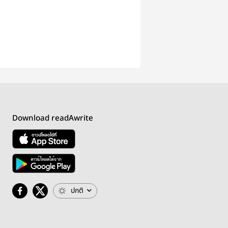
Download readAwrite
ปกติ