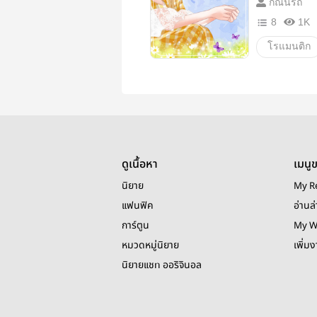
กัณนรัถ
8
1K
โรแมนติก
18+
o
สาวโรงงา
ดูเนื้อหา
เมนู
นิยาย
My R
แฟนฟิค
อ่านล่
การ์ตูน
My W
หมวดหมู่นิยาย
เพิ่ม
นิยายแชท ออริจินอล