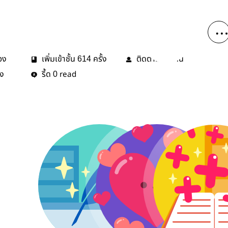
่อง
เพิ่มเข้าชั้น
ครั้ง
ติดตาม
คน
614
51
้ง
รี้ด
read
0