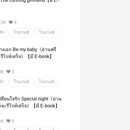
 The cunning girlfriend【มี E-
ิก
ถ
2K
4
ิก
โรมานซ์
โรมานซ์
ลูกเลี้ยงแม่เลี้ยง
แก้แค้น
นางเอก Be my baby《อ่านฟรี
ิก
ะรีไรท์เสร็จ》【มี E-book】
ถ
3K
3
ิก
โรมานซ์
โรมานซ์
นางเอก
คู่หมาย
ปลี่ยนใจรัก Special night《อ่าน
ิก
าจะรีไรท์เสร็จ》【มี E-book】
ถ
5K
5