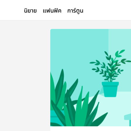
นิยาย
แฟนฟิค
การ์ตูน