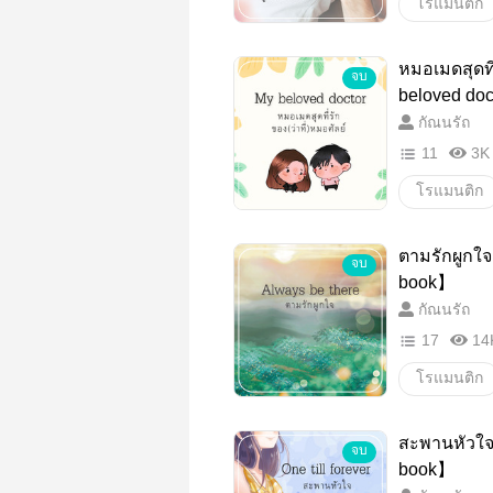
โรแมนติก
18+
น
หมอเมดสุดที่
จบ
โรแมนติก
beloved doc
เสร็จ》【มี
กัณนรัถ
11
3K
โรแมนติก
หมอ
เ
ตามรักผูกใจ
จบ
โรแมนติก
book】
กัณนรัถ
17
14
โรแมนติก
ดราม่า
สะพานหัวใจ 
จบ
โรแมนติก
book】