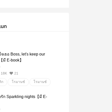
เนท
้นใจเธอ Boss, let's keep our
e【มี E-book】
ถ
18K
21
ิก
โรมานซ์
โรมานซ์
เจ้านาย
onenightstand
ัก Sparkling nights【มี E-
ิก
ถ