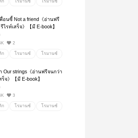
ิก
โรมานซ์
โรมานซ์
นิยายรัก
ราชนิกุล
พื่อนซี้ Not a friend《อ่านฟรี
ิก
ะรีไรท์เสร็จ》【มี E-book】
ถ
4K
2
ิก
โรมานซ์
โรมานซ์
เพื่อน
แอบรัก
ัก Our strings《อ่านฟรีจนกว่า
ิก
์เสร็จ》【มี E-book】
ถ
4K
3
ิก
โรมานซ์
โรมานซ์
เพื่อน
18+
ิก