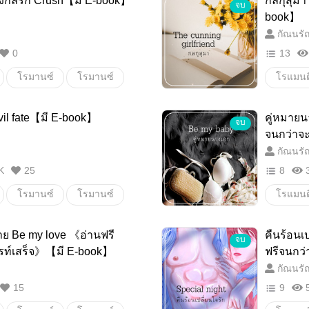
งกลรัก Crush【มี E-book】
กลกุสุมา
จบ
โรแมนต
book】
กัณนรั
0
13
โรมานซ์
โรมานซ์
โรแมนต
ต่งงาน
หลง
18+
Evil fate【มี E-book】
คู่หมาย
จบ
โรแมนต
จนกว่าจ
กัณนรั
K
25
8
โรมานซ์
โรมานซ์
โรแมนต
ราม่า
dirtytalk
18+
ร้าย Be my love 《อ่านฟรี
คืนร้อนเ
จบ
โรแมนต
ไรท์เสร็จ》【มี E-book】
ฟรีจนกว่
กัณนรั
15
9