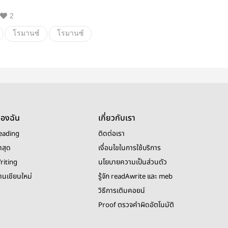
2
โรมานซ์
โรมานซ์
nenightstand
น
โรแมนติก
ของฉัน
เกี่ยวกับเรา
eading
ติดต่อเรา
าสุด
เงื่อนไขในการใช้บริการ
riting
นโยบายความเป็นส่วนตัว
งานเขียนใหม่
รู้จัก readAwrite และ meb
วิธีการเติมคอยน์
Proof ตรวจคำผิดอัตโนมัติ