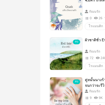
⋞อคิราภ์หล
โรแมนติก
กัณนรัถ
0
26
โรแมนติก
18+
แ
ผัวชาติชั่ว 
จบ
โรแมนติก
กัณนรัถ
72
24
โรแมนติก
18+
ด
คู่หมั้นนาง
จบ
Violence
จนกว่าจะรี
กัณนรัถ
9
9K