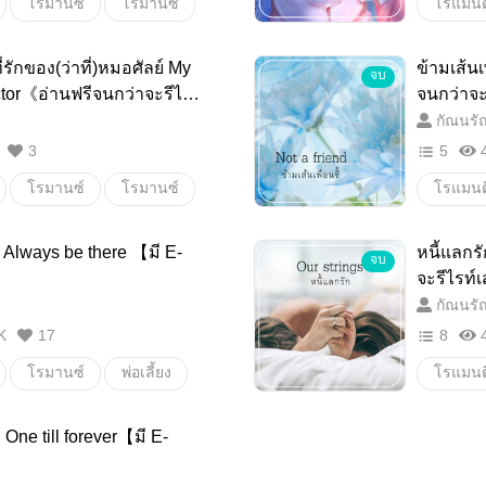
โรมานซ์
โรมานซ์
โรแมนต
างร้าย
คู่หมั้น
18+
รักของ(ว่าที่)หมอศัลย์ My
ข้ามเส้นเ
จบ
โรแมนต
tor《อ่านฟรีจนกว่าจะรีไรท์
จนกว่าจ
 E-book】
กัณนรั
3
5
โรมานซ์
โรมานซ์
โรแมนต
พื่อนบ้าน
18+
18+
 Always be there 【มี E-
หนี้แลกร
จบ
โรแมนต
จะรีไรท
กัณนรั
K
17
8
โรมานซ์
พ่อเลี้ยง
โรแมนต
บ้านไร่
โรมานซ์
แอบรัก
One till forever【มี E-
18+
โรแมนต