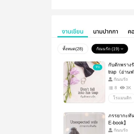
งานเขียน
นามปากกา
คอ
ทั้งหมด(
28
)
กัณนรัถ (19)
กับดักพรางรัก
จบ
trap《อ่านฟร
E-book】
กัณนรัถ
8
3K
โรแมนติก
18+
บั
ภรรยากะทัน
โรแมนติก
E-book】
กัณนรัถ