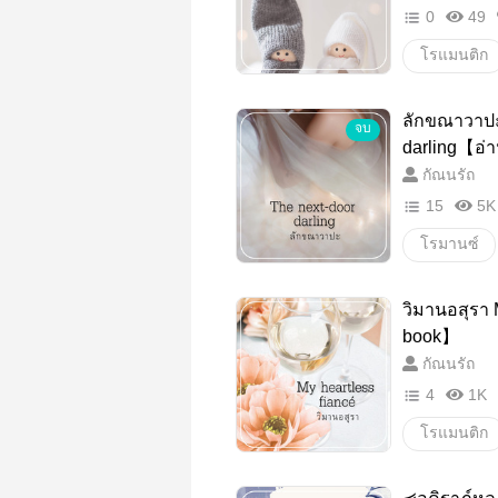
0
49
โรแมนติก
จับคู่
ห
ลักขณาวาปะ
จบ
โรแมนติก
darling【อ่า
กัณนรัถ
15
5K
โรมานซ์
ข้างห้อง
วิมานอสุรา 
นิยายโรมา
book】
กัณนรัถ
4
1K
โรแมนติก
18+
คู