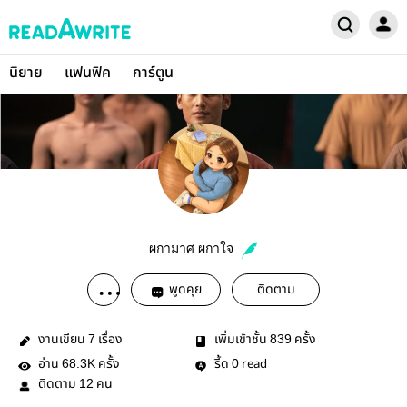
นิยาย
แฟนฟิค
การ์ตูน
ผกามาศ ผกาใจ
พูดคุย
ติดตาม
งานเขียน
เรื่อง
เพิ่มเข้าชั้น
ครั้ง
7
839
อ่าน
ครั้ง
รี้ด
read
68.3K
0
ติดตาม
คน
12