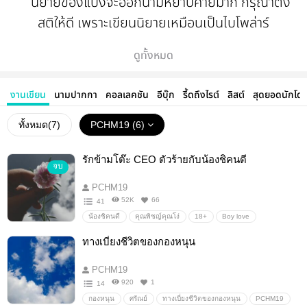
นิยายของแปงจะออกนามหยาบคายมาก กรุณาตั้ง
สติให้ดี เพราะเขียนนิยายเหมือนเป็นไบโพล่าร์
ดูทั้งหมด
อารมณ์ของแต่ตัวละครเปลี่ยนไวมาก ใครจิตอ่อนมี
สิทธิ์งงค่ะ และอย่างสุดท้ายคือคำผิด เขียนผิดเยอะ
งานเขียน
นามปากกา
คอลเลคชัน
อีบุ๊ก
รี้ดถึงไรต์
ลิสต์
สุดยอดนักโด
มากแต่ขี้เกียจแก้
ทั้งหมด(
7
)
PCHM19 (6)
ถ้าเจอคำผิดช่วยบอกบรรทัดไว้เลยจะขอบคุณมากค่ะ
รักข้ามโต๊ะ CEO ตัวร้ายกับน้องชิคนดี
จบ
PCHM19
52K
66
41
น้องชิคนดี
คุณพิชญ์คุณโง่
18+
Boy love
ทางเบี่ยงชีวิตของกองหนุน
PCHM19
920
1
14
กองหนุน
ศรัณย์
ทางเบี่ยงชีวิตของกองหนุน
PCHM19