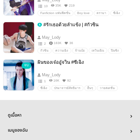
35K
219
10
Fanfiction แฟนฟิคชั่น
Boy love
ดรามา
ซีเฉิง
Happy End
#รักเธอด้วยลำแข้ง | #กัวซิน
May_Lody
183K
36
2
กัวซิน
ควานเฉิง
จ้านป๋อ
เหวินเฉิน
ปินซิง
จิ่นโจว
หยางเซวียน
หลงไป๋
อื่นๆ
วายสเตชั่น
ฝันของเจ๋ออู๋จวิน #ซีเฉิง
จบ
May_Lody
16K
92
1
ซีเฉิง
ปรมาจารย์ลัทธิมาร
อื่นๆ
วายสเตชั่น
ดูเนื้อหา
เมนูของฉัน