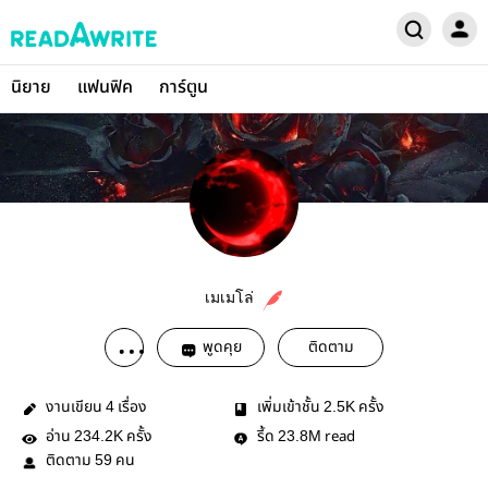
นิยาย
แฟนฟิค
การ์ตูน
เมเมโล่
พูดคุย
ติดตาม
งานเขียน
เรื่อง
เพิ่มเข้าชั้น
ครั้ง
4
2.5K
อ่าน
ครั้ง
รี้ด
read
234.2K
23.8M
ติดตาม
คน
59