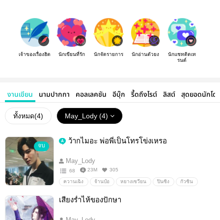
เจ้าของเรื่องฮิต
นักเขียนที่รัก
นักจัดรายการ
นักอ่านตัวยง
นักแชทติดเท
รนด์
งานเขียน
นามปากกา
คอลเลคชัน
อีบุ๊ก
รี้ดถึงไรต์
ลิสต์
สุดยอดนักโด
ทั้งหมด(
4
)
May_Lody (4)
ว้ากไมอะ พ่อพี่เป็นโทรโข่งเหรอ
จบ
May_Lody
23M
305
68
ควานเฉิง
จ้านป๋อ
หยางเซวียน
ปินซิง
กัวซิน
หลงไป๋
จิ่นโจว
ฮั่นปิง
เกาป๋าย
เหวินเฉิน
อื่นๆ
เสียงร่ำไห้ของปักษา
วายสเตชั่น
May_Lody