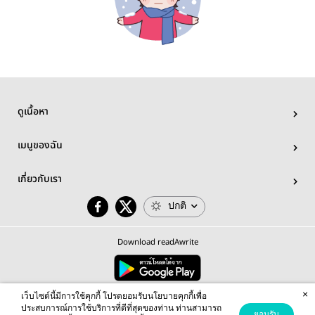
ดูเนื้อหา
เมนูของฉัน
เกี่ยวกับเรา
ปกติ
Download readAwrite
×
© 2026 readAwrite.com by MEB Corporation Public Company Limited
เว็บไซต์นี้มีการใช้คุกกี้ โปรดยอมรับนโยบายคุกกี้เพื่อ
This site is protected by reCAPTCHA and the Google
Privacy Policy
and
Terms of Service
apply.
ประสบการณ์การใช้บริการที่ดีที่สุดของท่าน ท่านสามารถ
ยอมรับ