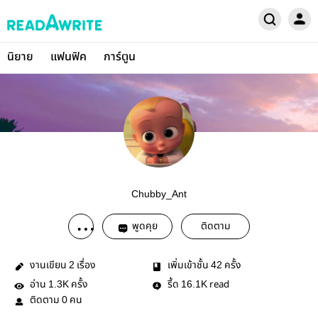
นิยาย
แฟนฟิค
การ์ตูน
Chubby_Ant
พูดคุย
ติดตาม
งานเขียน
เรื่อง
เพิ่มเข้าชั้น
ครั้ง
2
42
อ่าน
ครั้ง
รี้ด
read
1.3K
16.1K
ติดตาม
คน
0