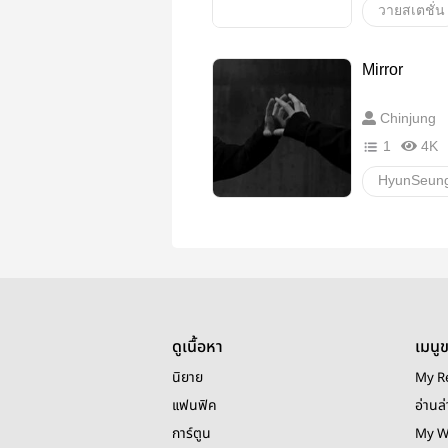
วายสเตชั่น
โรงเรียน
Mirror
รักวัยรุ่น
Chinjung
ดราม่า
1
4K
เพิร์ธแซนต
HyunSeun
ดูเนื้อหา
เมนู
นิยาย
My R
แฟนฟิค
อ่านล่
การ์ตูน
My W