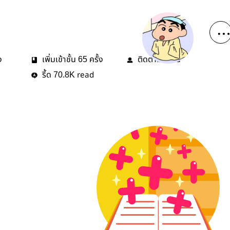
ง
เพิ่มเข้าชั้น
ครั้ง
ติดตาม
คน
65
4
รี้ด
read
70.8K