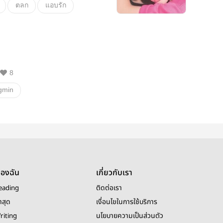
ตลก
แอบรัก
ความรัก
นิยายรัก
น่ารัก
หวาน
y/n
perthsanta
8
้า
gmin
ของฉัน
เกี่ยวกับเรา
eading
ติดต่อเรา
าสุด
เงื่อนไขในการใช้บริการ
riting
นโยบายความเป็นส่วนตัว