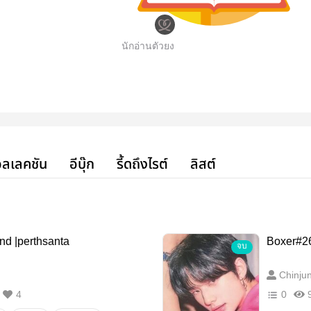
นักอ่านตัวยง
ลเลคชัน
อีบุ๊ก
รี้ดถึงไรต์
ลิสต์
nd |perthsanta
Boxer#2
จบ
Chinju
4
0