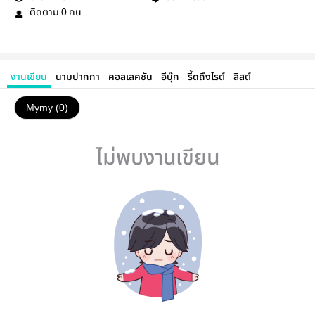
ติดตาม
คน
0
งานเขียน
นามปากกา
คอลเลคชัน
อีบุ๊ก
รี้ดถึงไรต์
ลิสต์
Mymy (0)
ไม่พบงานเขียน