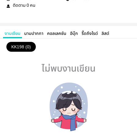
ติดตาม
คน
0
งานเขียน
นามปากกา
คอลเลคชัน
อีบุ๊ก
รี้ดถึงไรต์
ลิสต์
KK198 (0)
ไม่พบงานเขียน