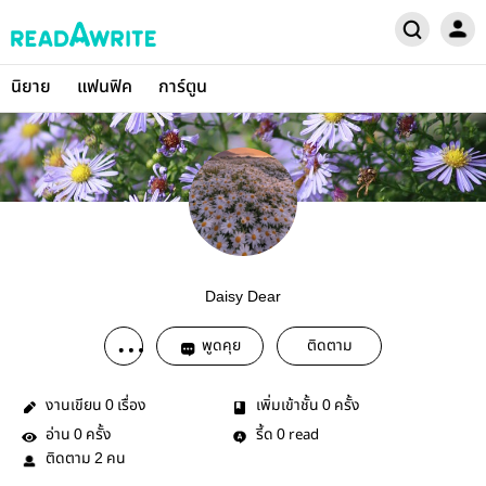
นิยาย
แฟนฟิค
การ์ตูน
Daisy Dear
พูดคุย
ติดตาม
งานเขียน
เรื่อง
เพิ่มเข้าชั้น
ครั้ง
0
0
อ่าน
ครั้ง
รี้ด
read
0
0
ติดตาม
คน
2