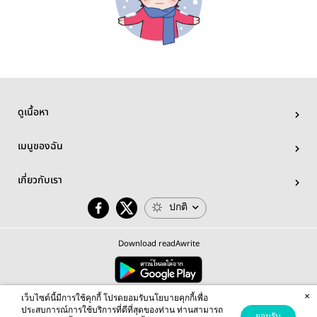
ดูเนื้อหา
เมนูของฉัน
เกี่ยวกับเรา
ปกติ
Download readAwrite
×
© 2026 readAwrite.com by MEB Corporation Public Company Limited
เว็บไซต์นี้มีการใช้คุกกี้ โปรดยอมรับนโยบายคุกกี้เพื่อ
This site is protected by reCAPTCHA and the Google
Privacy Policy
and
Terms of Service
apply.
ประสบการณ์การใช้บริการที่ดีที่สุดของท่าน ท่านสามารถ
ยอมรับ