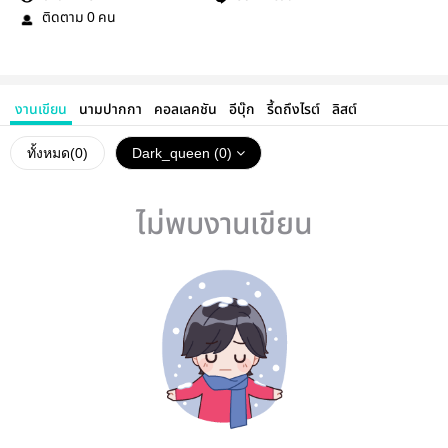
ติดตาม
คน
0
งานเขียน
นามปากกา
คอลเลคชัน
อีบุ๊ก
รี้ดถึงไรต์
ลิสต์
ทั้งหมด(
0
)
Dark_queen (0)
ไม่พบงานเขียน