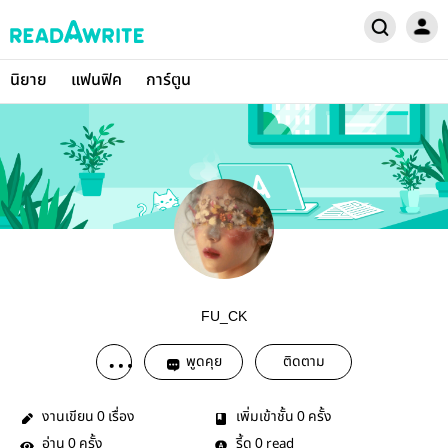
นิยาย
แฟนฟิค
การ์ตูน
FU_CK
พูดคุย
ติดตาม
งานเขียน
เรื่อง
เพิ่มเข้าชั้น
ครั้ง
0
0
อ่าน
ครั้ง
รี้ด
read
0
0