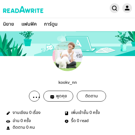
นิยาย
แฟนฟิค
การ์ตูน
kookv_nn
พูดคุย
ติดตาม
งานเขียน
เรื่อง
เพิ่มเข้าชั้น
ครั้ง
0
0
อ่าน
ครั้ง
รี้ด
read
0
0
ติดตาม
คน
0