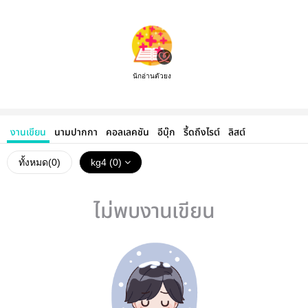
นักอ่านตัวยง
งานเขียน
นามปากกา
คอลเลคชัน
อีบุ๊ก
รี้ดถึงไรต์
ลิสต์
ทั้งหมด(
0
)
kg4 (0)
ไม่พบงานเขียน