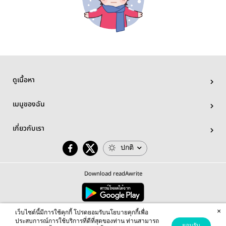
ดูเนื้อหา
เมนูของฉัน
เกี่ยวกับเรา
ปกติ
Download readAwrite
×
© 2026 readAwrite.com by MEB Corporation Public Company Limited
เว็บไซต์นี้มีการใช้คุกกี้ โปรดยอมรับนโยบายคุกกี้เพื่อ
This site is protected by reCAPTCHA and the Google
Privacy Policy
and
Terms of Service
apply.
ประสบการณ์การใช้บริการที่ดีที่สุดของท่าน ท่านสามารถ
ยอมรับ