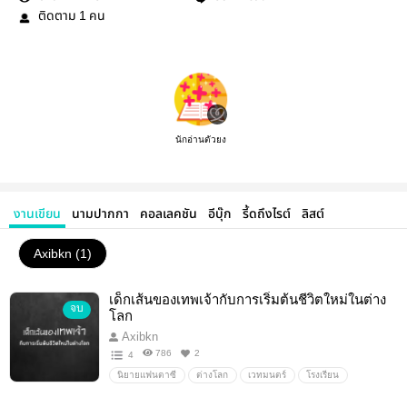
ติดตาม
คน
1
นักอ่านตัวยง
งานเขียน
นามปากกา
คอลเลคชัน
อีบุ๊ก
รี้ดถึงไรต์
ลิสต์
Axibkn (1)
เด็กเส้นของเทพเจ้ากับการเริ่มต้นชีวิตใหม่ในต่าง
จบ
โลก
Axibkn
786
2
4
นิยายแฟนตาซี
ต่างโลก
เวทมนตร์
โรงเรียน
ผจญภัย
ตลก