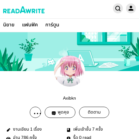
นิยาย
แฟนฟิค
การ์ตูน
Axibkn
พูดคุย
ติดตาม
งานเขียน
เรื่อง
เพิ่มเข้าชั้น
ครั้ง
1
7
อ่าน
ครั้ง
รี้ด
read
786
0