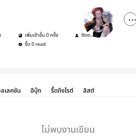
ง
เพิ่มเข้าชั้น
ครั้ง
ติดตาม
คน
0
0
รี้ด
read
0
ลเลคชัน
อีบุ๊ก
รี้ดถึงไรต์
ลิสต์
ไม่พบงานเขียน