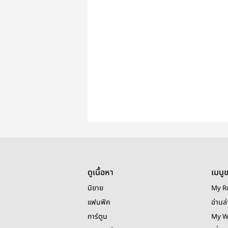
ดูเนื้อหา
เมนู
นิยาย
My R
แฟนฟิค
อ่านล่
การ์ตูน
My W