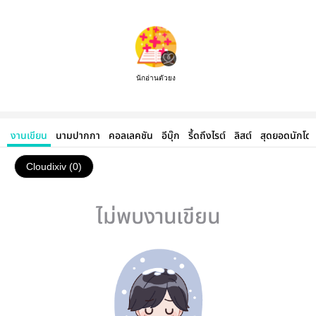
นักอ่านตัวยง
งานเขียน
นามปากกา
คอลเลคชัน
อีบุ๊ก
รี้ดถึงไรต์
ลิสต์
สุดยอดนักโด
Cloudixiv (0)
ไม่พบงานเขียน