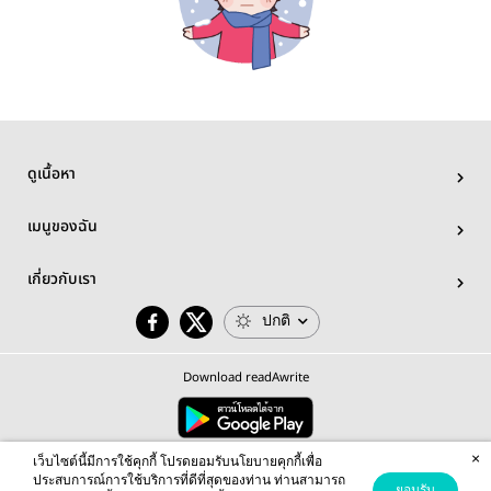
ดูเนื้อหา
เมนูของฉัน
เกี่ยวกับเรา
ปกติ
Download readAwrite
×
© 2026 readAwrite.com by MEB Corporation Public Company Limited
เว็บไซต์นี้มีการใช้คุกกี้ โปรดยอมรับนโยบายคุกกี้เพื่อ
This site is protected by reCAPTCHA and the Google
Privacy Policy
and
Terms of Service
apply.
ประสบการณ์การใช้บริการที่ดีที่สุดของท่าน ท่านสามารถ
ยอมรับ