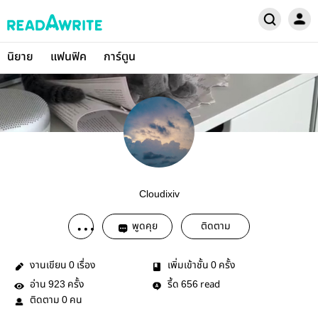
นิยาย
แฟนฟิค
การ์ตูน
Cloudixiv
พูดคุย
ติดตาม
งานเขียน
เรื่อง
เพิ่มเข้าชั้น
ครั้ง
0
0
อ่าน
ครั้ง
รี้ด
read
923
656
ติดตาม
คน
0