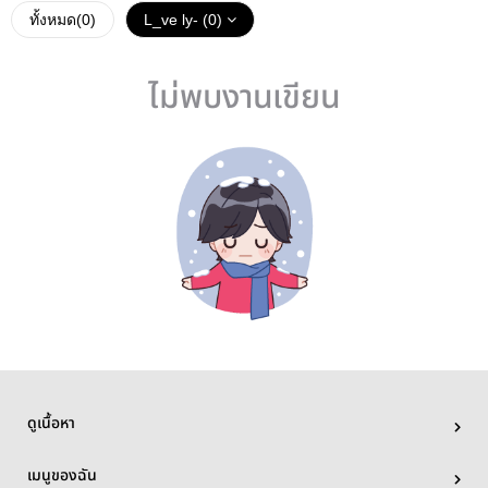
ทั้งหมด(
0
)
L_ve ly- (0)
ไม่พบงานเขียน
ดูเนื้อหา
เมนูของฉัน