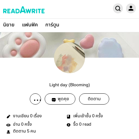
นิยาย
แฟนฟิค
การ์ตูน
Light day (Blooming)
พูดคุย
ติดตาม
งานเขียน
เรื่อง
เพิ่มเข้าชั้น
ครั้ง
0
0
อ่าน
ครั้ง
รี้ด
read
0
0
ติดตาม
คน
5