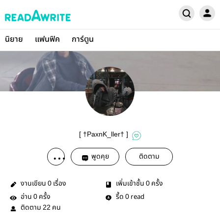
นิยาย
แฟนฟิค
การ์ตูน
[ †PaxnK_ller† ]
พูดคุย
ติดตาม
งานเขียน
เรื่อง
เพิ่มเข้าชั้น
ครั้ง
0
0
อ่าน
ครั้ง
รี้ด
read
0
0
ติดตาม
คน
22