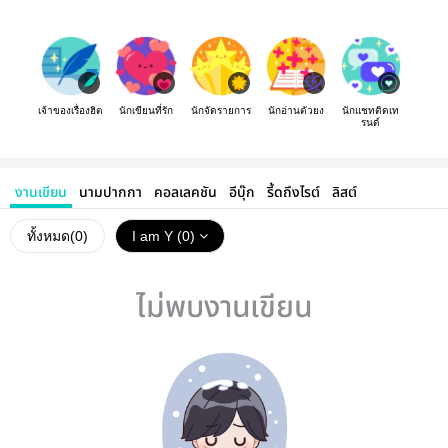
เจ้าของเรื่องฮิต
นักเขียนที่รัก
นักจัดรายการ
นักอ่านตัวยง
นักแชทติดเท
รนด์
งานเขียน
นามปากกา
คอลเลคชัน
อีบุ๊ก
รี้ดถึงไรต์
ลิสต์
ทั้งหมด(
0
)
I am Y (0)
ไม่พบงานเขียน