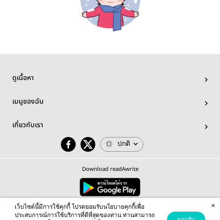
ดูเนื้อหา
เมนูของฉัน
เกี่ยวกับเรา
ปกติ
Download readAwrite
×
© 2026 readAwrite.com by MEB Corporation Public Company Limited
เว็บไซต์นี้มีการใช้คุกกี้ โปรดยอมรับนโยบายคุกกี้เพื่อ
This site is protected by reCAPTCHA and the Google
Privacy Policy
and
Terms of Service
apply.
ประสบการณ์การใช้บริการที่ดีที่สุดของท่าน ท่านสามารถ
ยอมรับ