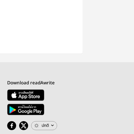
Download readAwrite
ปกติ