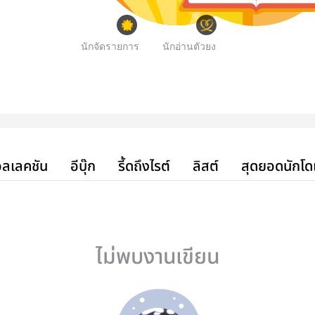
นักจัดรายการ
นักอ่านตัวยง
ลเลคชัน
อีบุ๊ก
รี้ดถึงไรต์
ลิสต์
สุดยอดนักโด
ไม่พบงานเขียน