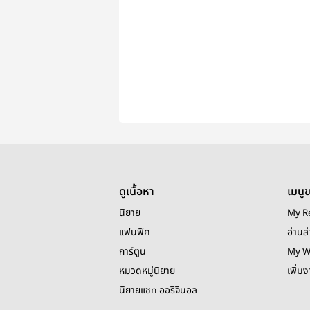
ดูเนื้อหา
เมนู
นิยาย
My R
แฟนฟิค
อ่านล่
การ์ตูน
My W
หมวดหมู่นิยาย
เพิ่ม
นิยายแชท ออริจินอล