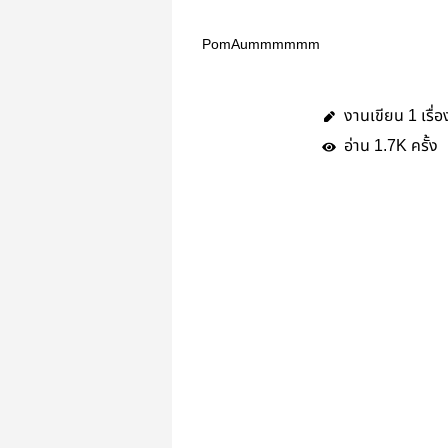
PomAummmmmm
งานเขียน
เรื่อ
1
อ่าน
ครั้ง
1.7K