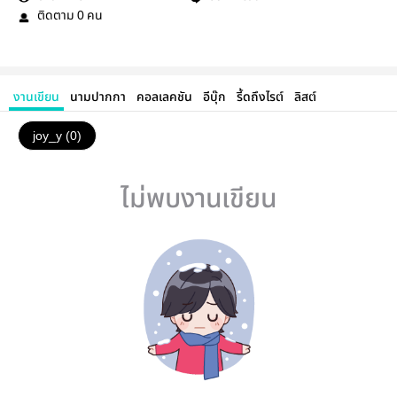
ติดตาม
คน
0
งานเขียน
นามปากกา
คอลเลคชัน
อีบุ๊ก
รี้ดถึงไรต์
ลิสต์
joy_y (0)
ไม่พบงานเขียน