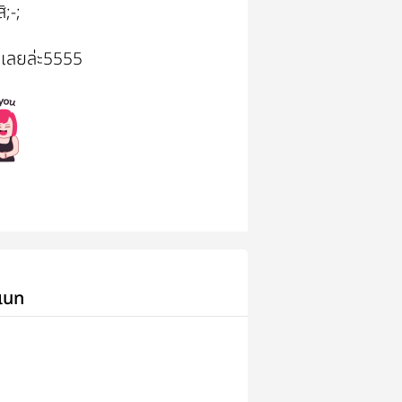
ิ;-;
ด้เลยล่ะ5555
เนท