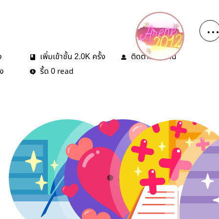
ง
เพิ่มเข้าชั้น
ครั้ง
ติดตาม
คน
2.0K
27
้ง
รี้ด
read
0