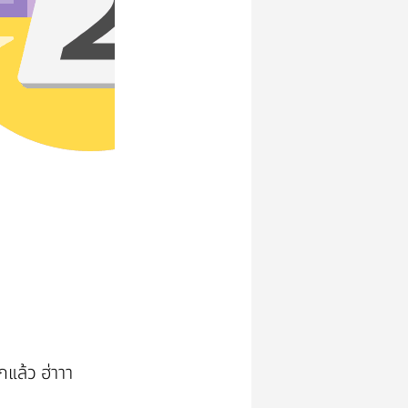
แล้ว ฮ่าาา