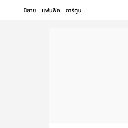
นิยาย
แฟนฟิค
การ์ตูน