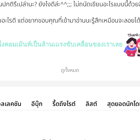
นปกติรึเปล่านะ? ยังไงดีล่ะ^^;;; ไม่ถนัดเขียนอะไรแบบนี้ด้วยส
ทายอะไรดี แต่อยากขอบคุณที่เข้ามาอ่านนะรู้สึกเหมือนจะลอยไ
ึ่งคอมเม้นท์เป็นล้านเแรงขับเคลื่อนของเราเลย
ดูทั้งหมด
ลเลคชัน
อีบุ๊ก
รี้ดถึงไรต์
ลิสต์
สุดยอดนักโด