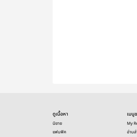
ดูเนื้อหา
เมนู
นิยาย
My R
แฟนฟิค
อ่านล่