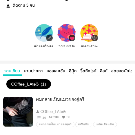
ติดตาม
คน
3
เจ้าของเรื่องฮิต
นักเขียนที่รัก
นักอ่านตัวยง
งานเขียน
นามปากกา
คอลเลคชัน
อีบุ๊ก
รี้ดถึงไรต์
ลิสต์
สุดยอดนักโด
COffee_LAte☕ (1)
ผมกลายเป็นแมวของคู่อริ
COffee_LAte☕
20K
50
30
ผมกลายเป็นแมวของคู่อริ
เหนือทิม
เหนือเดือนทิม
นิยายวาย