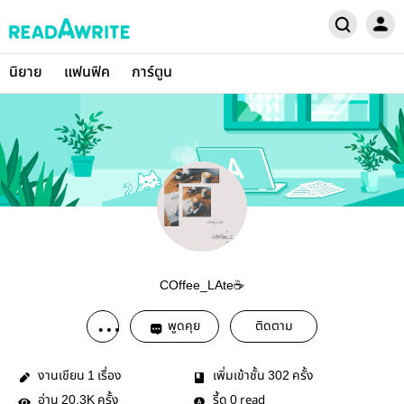
นิยาย
แฟนฟิค
การ์ตูน
COffee_LAte☕
พูดคุย
ติดตาม
งานเขียน
เรื่อง
เพิ่มเข้าชั้น
ครั้ง
1
302
อ่าน
ครั้ง
รี้ด
read
20.3K
0