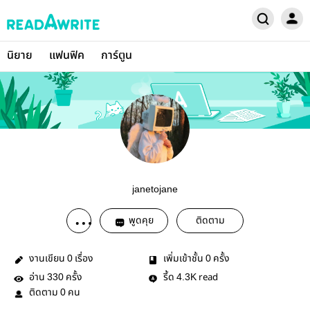
นิยาย
แฟนฟิค
การ์ตูน
janetojane
พูดคุย
ติดตาม
งานเขียน
เรื่อง
เพิ่มเข้าชั้น
ครั้ง
0
0
อ่าน
ครั้ง
รี้ด
read
330
4.3K
ติดตาม
คน
0