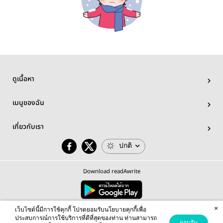
ดูเนื้อหา
เมนูของฉัน
เกี่ยวกับเรา
ปกติ
Download readAwrite
×
© 2026 readAwrite.com by MEB Corporation Public Company Limited
เว็บไซต์นี้มีการใช้คุกกี้ โปรดยอมรับนโยบายคุกกี้เพื่อ
This site is protected by reCAPTCHA and the Google
Privacy Policy
and
Terms of Service
apply.
ประสบการณ์การใช้บริการที่ดีที่สุดของท่าน ท่านสามารถ
ยอมรับ