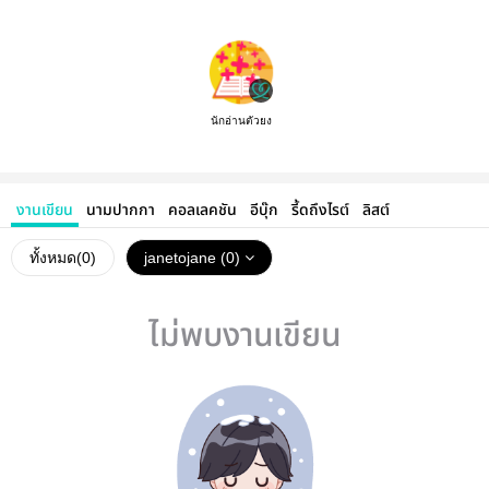
นักอ่านตัวยง
งานเขียน
นามปากกา
คอลเลคชัน
อีบุ๊ก
รี้ดถึงไรต์
ลิสต์
ทั้งหมด(
0
)
janetojane (0)
ไม่พบงานเขียน