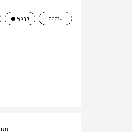
พูดคุย
ติดตาม
เนท