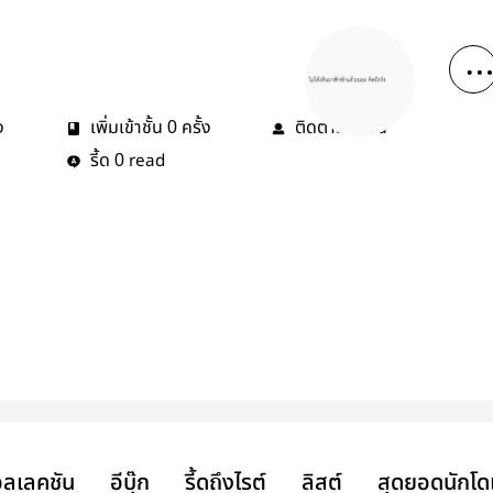
ง
เพิ่มเข้าชั้น
ครั้ง
ติดตาม
คน
0
0
รี้ด
read
0
ลเลคชัน
อีบุ๊ก
รี้ดถึงไรต์
ลิสต์
สุดยอดนักโด