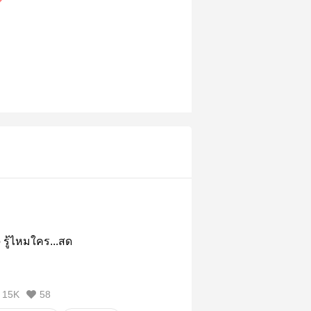
รู้ไหมใคร...สด
15K
58