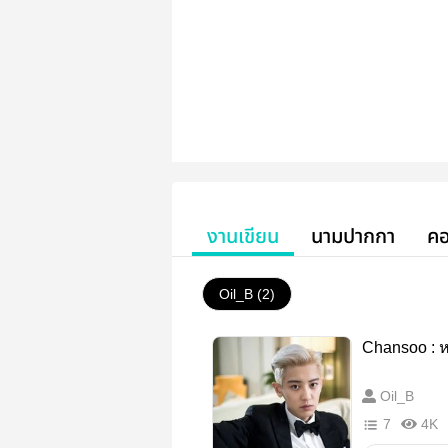
งานเขียน
นามปากกา
คอ
Oil_B (2)
Chansoo : ห
Oil_B
7
4K