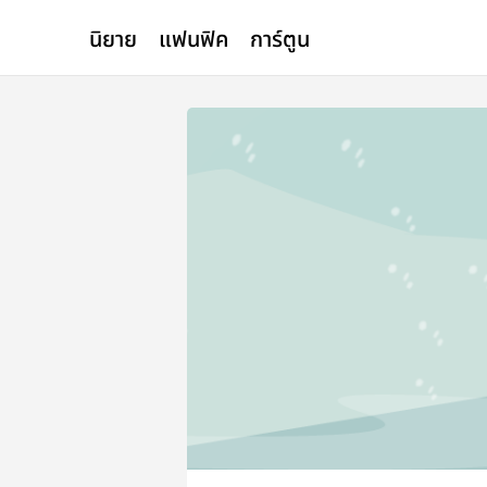
นิยาย
แฟนฟิค
การ์ตูน