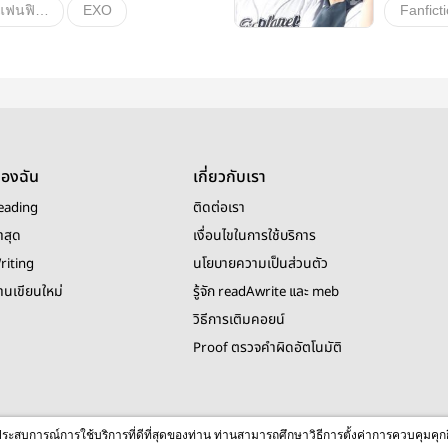
Fanfiction แฟนฟิคชั่น
EXO
18+
นิยายรัก
18+
D.o.
อื่นๆ
วายสเตช
ของฉัน
เกี่ยวกับเรา
eading
ติดต่อเรา
าสุด
เงื่อนไขในการใช้บริการ
riting
นโยบายความเป็นส่วนตัว
งานเขียนใหม่
รู้จัก readAwrite และ meb
วิธีการเติมคอยน์
Proof ตรวจคำผิดอัตโนมัติ
© 2026 readAwrite.com by MEB Corporation Public Company Limited
ื่อประสบการณ์การใช้บริการที่ดีที่สุดของท่าน ท่านสามารถศึกษาวิธีการตั้งค่าการควบคุมคุก
This site is protected by reCAPTCHA and the Google
Privacy Policy
and
Terms of Service
apply.