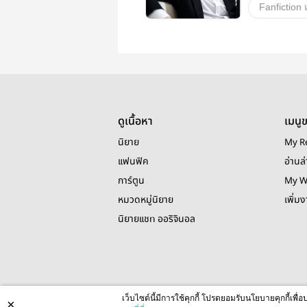
Chansoo
chanyeol
วายสเตชั่น
ดูเนื้อหา
เมนู
นิยาย
My R
แฟนฟิค
อ่านล่
การ์ตูน
My W
หมวดหมู่นิยาย
เพิ่ม
นิยายแชท ออริจินอล
เว็บไซต์นี้มีการใช้คุกกี้ โปรดยอมรับนโยบายคุกกี้เพ
×