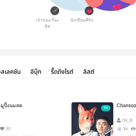
เจ้าของเรื่อง
นักเขียนที่รัก
ฮิต
ลเลคชัน
อีบุ๊ก
รี้ดถึงไรต์
ลิสต์
มูปิ้งนมสด
Chansoo 
จบ
Oil_B
35
34