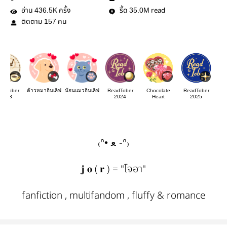
อ่าน
ครั้ง
รี้ด
read
436.5K
35.0M
ติดตาม
คน
157
adTober
ต้าวหมาอินเลิฟ
น้อนแมวอินเลิฟ
ReadTober
Chocolate
ReadTober
2023
2024
Heart
2025
₍ᐢ• ﻌ -ᐢ₎
𝐣 𝐨 ( 𝐫 ) = "โจอา"
fanfiction , multifandom , fluffy & romance