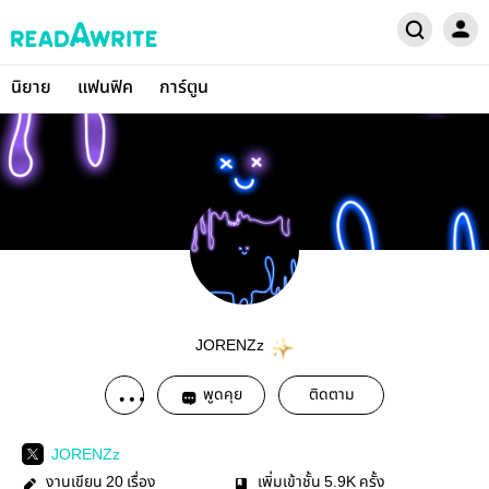
นิยาย
แฟนฟิค
การ์ตูน
JORENZz
พูดคุย
ติดตาม
JORENZz
งานเขียน
เรื่อง
เพิ่มเข้าชั้น
ครั้ง
20
5.9K