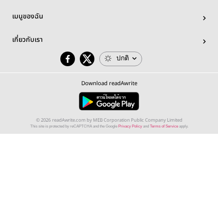
เมนูของฉัน
เกี่ยวกับเรา
ปกติ
Download readAwrite
© 2026 readAwrite.com by MEB Corporation Public Company Limited
This site is protected by reCAPTCHA and the Google
Privacy Policy
and
Terms of Service
apply.