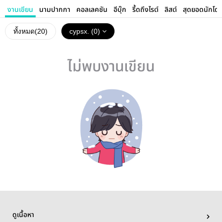
งานเขียน
นามปากกา
คอลเลคชัน
อีบุ๊ก
รี้ดถึงไรต์
ลิสต์
สุดยอดนักโด
ทั้งหมด(
20
)
cypsx. (0)
ไม่พบงานเขียน
ดูเนื้อหา