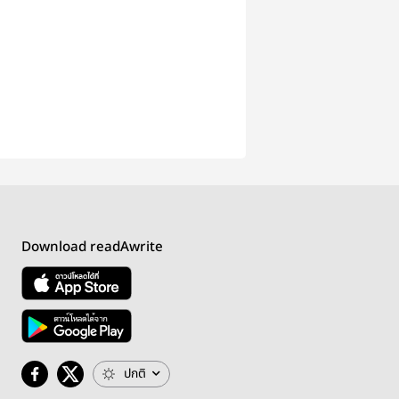
Download readAwrite
ปกติ