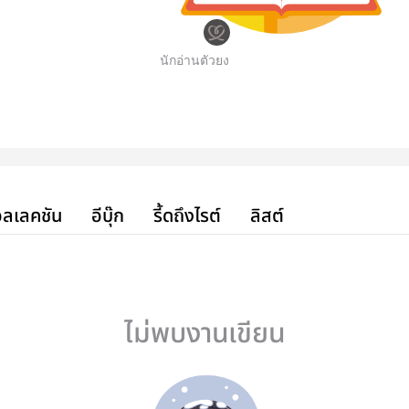
นักอ่านตัวยง
ลเลคชัน
อีบุ๊ก
รี้ดถึงไรต์
ลิสต์
ไม่พบงานเขียน