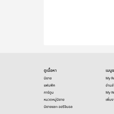
ดูเนื้อหา
เมนู
นิยาย
My R
แฟนฟิค
อ่านล่
การ์ตูน
My W
หมวดหมู่นิยาย
เพิ่ม
นิยายแชท ออริจินอล