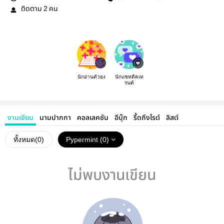
ติดตาม
คน
2
นักอ่านตัวยง
นักแชทติดเท
รนด์
งานเขียน
นามปากกา
คอลเลคชัน
อีบุ๊ก
รี้ดถึงไรต์
ลิสต์
ทั้งหมด(
0
)
Pypermint (0)
ไม่พบงานเขียน