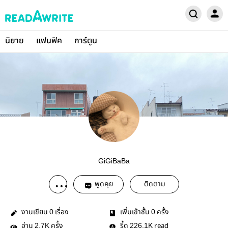
นิยาย
แฟนฟิค
การ์ตูน
GiGiBaBa
พูดคุย
ติดตาม
งานเขียน
เรื่อง
เพิ่มเข้าชั้น
ครั้ง
0
0
อ่าน
ครั้ง
รี้ด
read
2.7K
226.1K