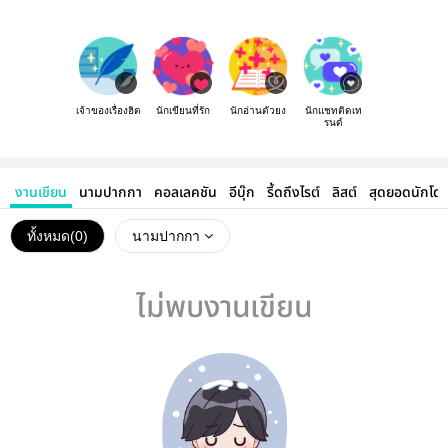
เจ้าของเรื่องฮิต
นักเขียนที่รัก
นักอ่านตัวยง
นักแชทติดเท
รนด์
งานเขียน
นามปากกา
คอลเลคชัน
อีบุ๊ก
รี้ดถึงไรต์
ลิสต์
สุดยอดนักโด
ทั้งหมด(
0
)
นามปากกา
ไม่พบงานเขียน