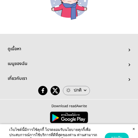
ดูเนื้อหา
เมนูของฉัน
เกี่ยวกับเรา
ปกติ
Download readAwrite
×
© 2026 readAwrite.com by MEB Corporation Public Company Limited
เว็บไซต์นี้มีการใช้คุกกี้ โปรดยอมรับนโยบายคุกกี้เพื่อ
This site is protected by reCAPTCHA and the Google
Privacy Policy
and
Terms of Service
apply.
ประสบการณ์การใช้บริการที่ดีที่สุดของท่าน ท่านสามารถ
ยอมรับ