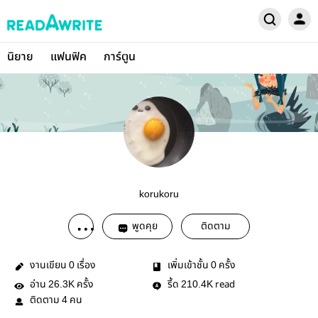
นิยาย
แฟนฟิค
การ์ตูน
korukoru
พูดคุย
ติดตาม
งานเขียน
เรื่อง
เพิ่มเข้าชั้น
ครั้ง
0
0
อ่าน
ครั้ง
รี้ด
read
26.3K
210.4K
ติดตาม
คน
4