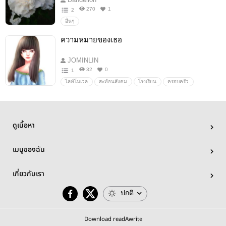
270
1
2
อื่นๆ
ความหมายของเธอ
JOMINLIN
32
0
1
ไลท์โนเวล
สะท้อนสังคม
โรงเรียน
ครอบครัว
ชีวิต
เสียดสี
มิตรภาพ
ไดอารี่
เพื่อน
อบอุ่นหัวใจ
ดูเนื้อหา
เมนูของฉัน
เกี่ยวกับเรา
ปกติ
Download readAwrite