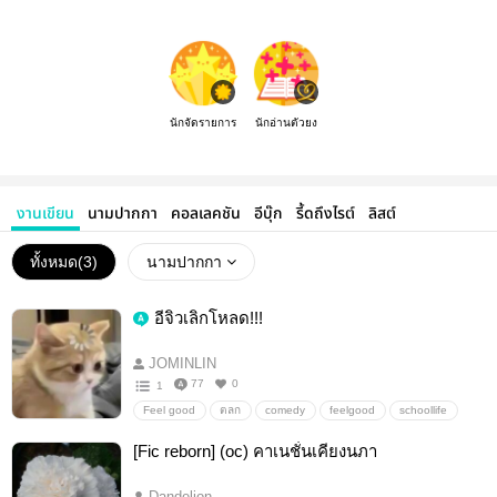
นักจัดรายการ
นักอ่านตัวยง
งานเขียน
นามปากกา
คอลเลคชัน
อีบุ๊ก
รี้ดถึงไรต์
ลิสต์
ทั้งหมด(
3
)
นามปากกา
อีจิวเลิกโหลด!!!
JOMINLIN
77
0
1
Feel good
ตลก
comedy
feelgood
schoollife
lifestyle
LGBTQ+
drama
[Fic reborn] (oc) คาเนชั่นเคียงนภา
Dandelion