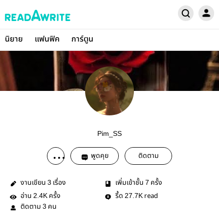
นิยาย
แฟนฟิค
การ์ตูน
Pim_SS
พูดคุย
ติดตาม
งานเขียน
เรื่อง
เพิ่มเข้าชั้น
ครั้ง
3
7
อ่าน
ครั้ง
รี้ด
read
2.4K
27.7K
ติดตาม
คน
3