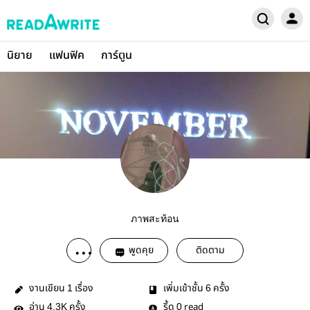
นิยาย
แฟนฟิค
การ์ตูน
ภาพสะท้อน
พูดคุย
ติดตาม
งานเขียน
เรื่อง
เพิ่มเข้าชั้น
ครั้ง
1
6
อ่าน
ครั้ง
รี้ด
read
4.3K
0