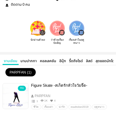
ติดตาม
คน
0
นักอ่านตัวยง
ว่าด้วยเรื่อง
เรื่องเล่าในฤดู
บังเอิญ
หนาว
งานเขียน
นามปากกา
คอลเลคชัน
อีบุ๊ก
รี้ดถึงไรต์
ลิสต์
สุดยอดนักโด
PARPFAN (1)
Figure Skate -สเก็ตรักหัวใจวัยจี๊ด-
จบ
PARPFAN
1K
4
1
ชีวิต
เรื่องเล่า
น่ารัก
readtober2019
ฤดูหนาว
chajunhwan