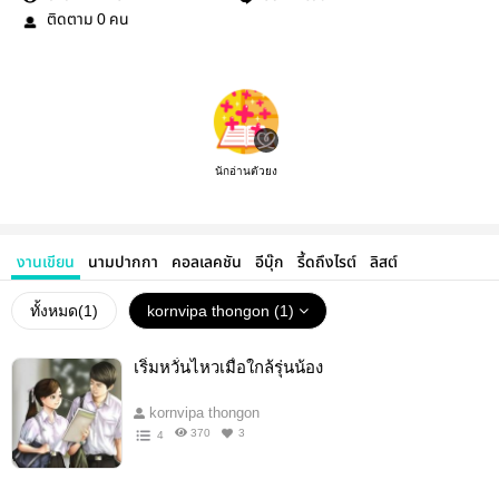
ติดตาม
คน
0
นักอ่านตัวยง
งานเขียน
นามปากกา
คอลเลคชัน
อีบุ๊ก
รี้ดถึงไรต์
ลิสต์
ทั้งหมด(
1
)
kornvipa thongon (1)
เริ่มหวั่นไหวเมื่อใกล้รุ่นน้อง
kornvipa thongon
370
3
4