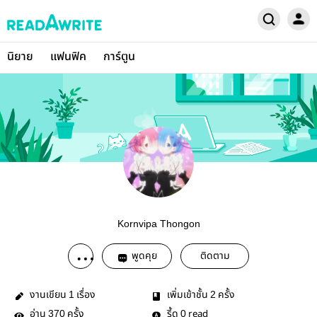
นิยาย
แฟนฟิค
การ์ตูน
Kornvipa Thongon
พูดคุย
ติดตาม
งานเขียน
เรื่อง
เพิ่มเข้าชั้น
ครั้ง
1
2
อ่าน
ครั้ง
รี้ด
read
370
0