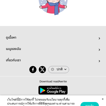
ดูเนื้อหา
เมนูของฉัน
เกี่ยวกับเรา
ปกติ
Download readAwrite
×
© 2026 readAwrite.com by MEB Corporation Public Company Limited
เว็บไซต์นี้มีการใช้คุกกี้ โปรดยอมรับนโยบายคุกกี้เพื่อ
This site is protected by reCAPTCHA and the Google
Privacy Policy
and
Terms of Service
apply.
ประสบการณ์การใช้บริการที่ดีที่สุดของท่าน ท่านสามารถ
ยอมรับ