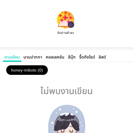
นักอ่านตัวยง
งานเขียน
นามปากกา
คอลเลคชัน
อีบุ๊ก
รี้ดถึงไรต์
ลิสต์
honey-mikoto (0)
ไม่พบงานเขียน