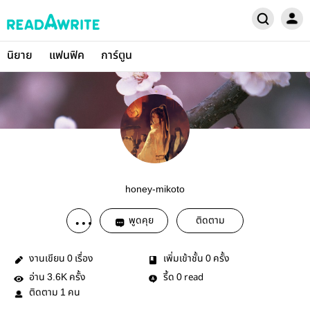
นิยาย
แฟนฟิค
การ์ตูน
honey-mikoto
พูดคุย
ติดตาม
งานเขียน
เรื่อง
เพิ่มเข้าชั้น
ครั้ง
0
0
อ่าน
ครั้ง
รี้ด
read
3.6K
0
ติดตาม
คน
1