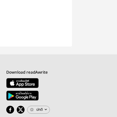
Download readAwrite
ปกติ