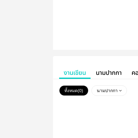
งานเขียน
นามปากกา
คอ
ทั้งหมด(
0
)
นามปากกา