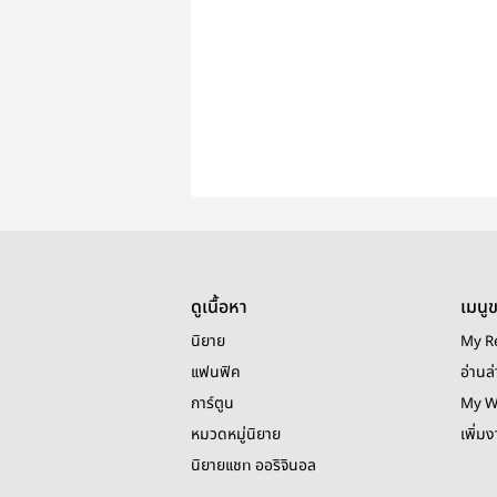
ดูเนื้อหา
เมนู
นิยาย
My R
แฟนฟิค
อ่านล่
การ์ตูน
My W
หมวดหมู่นิยาย
เพิ่ม
นิยายแชท ออริจินอล