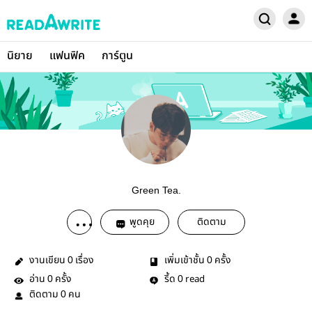
นิยาย
แฟนฟิค
การ์ตูน
Green Tea.
พูดคุย
ติดตาม
งานเขียน
เรื่อง
เพิ่มเข้าชั้น
ครั้ง
0
0
อ่าน
ครั้ง
รี้ด
read
0
0
ติดตาม
คน
0