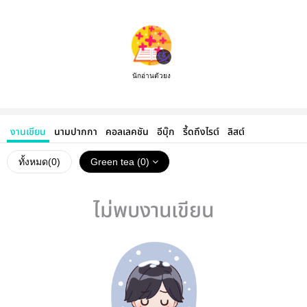
นักอ่านตัวยง
งานเขียน
นามปากกา
คอลเลคชัน
อีบุ๊ก
รี้ดถึงไรต์
ลิสต์
ทั้งหมด(
0
)
Green tea (0)
ไม่พบงานเขียน