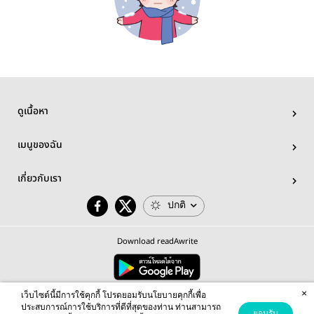
ดูเนื้อหา
เมนูของฉัน
เกี่ยวกับเรา
ปกติ
Download readAwrite
×
© 2026 readAwrite.com by MEB Corporation Public Company Limited
เว็บไซต์นี้มีการใช้คุกกี้ โปรดยอมรับนโยบายคุกกี้เพื่อ
This site is protected by reCAPTCHA and the Google
Privacy Policy
and
Terms of Service
apply.
ประสบการณ์การใช้บริการที่ดีที่สุดของท่าน ท่านสามารถ
ยอมรับ