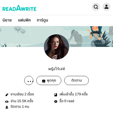
นิยาย
แฟนฟิค
การ์ตูน
หญิงไร้เล่ห์
พูดคุย
ติดตาม
งานเขียน
เรื่อง
เพิ่มเข้าชั้น
ครั้ง
2
179
อ่าน
ครั้ง
รี้ด
read
15.5K
0
ติดตาม
คน
1