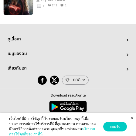
242
1
1
ดูเนื้อหา
เมนูของฉัน
เกี่ยวกับเรา
ปกติ
Download readAwrite
×
© 2026 readAwrite.com by MEB Corporation Public Company Limited
เว็บไซต์นี้มีการใช้คุกกี้ โปรดยอมรับนโยบายคุกกี้เพื่อ
This site is protected by reCAPTCHA and the Google
Privacy Policy
and
Terms of Service
apply.
ประสบการณ์การใช้บริการที่ดีที่สุดของท่าน ท่านสามารถ
ยอมรับ
ศึกษาวิธีการตั้งค่าการควบคุมคุกกี้ของท่านผ่าน
นโยบาย
การใช้คุกกี้ของเราที่นี่