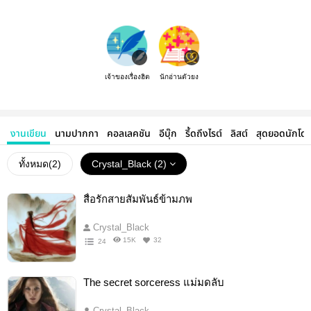
เจ้าของเรื่องฮิต
นักอ่านตัวยง
งานเขียน
นามปากกา
คอลเลคชัน
อีบุ๊ก
รี้ดถึงไรต์
ลิสต์
สุดยอดนักโด
ทั้งหมด(
2
)
Crystal_Black (2)
สื่อรักสายสัมพันธ์ข้ามภพ
Crystal_Black
15K
32
24
The secret sorceress แม่มดลับ
Crystal_Black