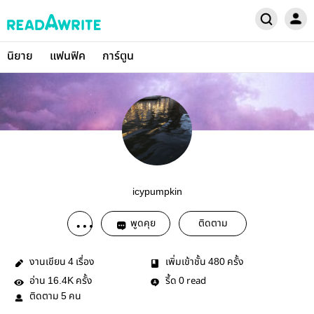
นิยาย
แฟนฟิค
การ์ตูน
icypumpkin
พูดคุย
ติดตาม
งานเขียน
เรื่อง
เพิ่มเข้าชั้น
ครั้ง
4
480
อ่าน
ครั้ง
รี้ด
read
16.4K
0
ติดตาม
คน
5