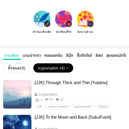
เจ้าของเรื่องฮิต
นักเขียนที่รัก
นักอ่านตัวยง
งานเขียน
นามปากกา
คอลเลคชัน
อีบุ๊ก
รี้ดถึงไรต์
ลิสต์
สุดยอดนักโด
ทั้งหมด(
4
)
icypumpkin (4)
[JJK] Through Thick and Thin [YutaInu]
icypumpkin
7K
50
4
JJK
Jujutsu Kaisen
jujutsukaisen
Yutainu
Yuta x Inumaki
okkotsu yuta
Inumaki Toge
ottoge
[JJK] To the Moon and Back [SukuFushi]
ยูตะอินุ
Boy love
Fanfiction แฟนฟิคชั่น
อื่นๆ
วายสเตชั่น
icypumpkin