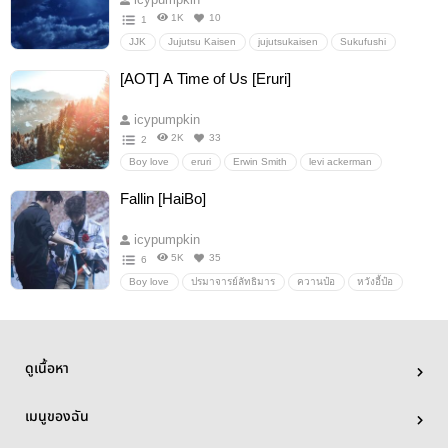
1K
10
1
JJK
Jujutsu Kaisen
jujutsukaisen
Sukufushi
sukuna x megumi
Ryomen Sukuna
[AOT] A Time of Us [Eruri]
Fushiguro Megumi
สุคุฟุชิ
Boy love
Fanfiction แฟนฟิคชั่น
อื่นๆ
วายสเตชั่น
icypumpkin
2K
33
2
Boy love
eruri
Erwin Smith
levi ackerman
erwin
Levi
erwin x levi
เอรุริ
อื่นๆ
Fallin [HaiBo]
วายสเตชั่น
icypumpkin
5K
35
6
Boy love
ปรมาจารย์ลัทธิมาร
ควานป๋อ
หวังอี้ป๋อ
หลิวไห่ควาน
ไห่ป๋อ
อื่นๆ
วายสเตชั่น
ดูเนื้อหา
เมนูของฉัน