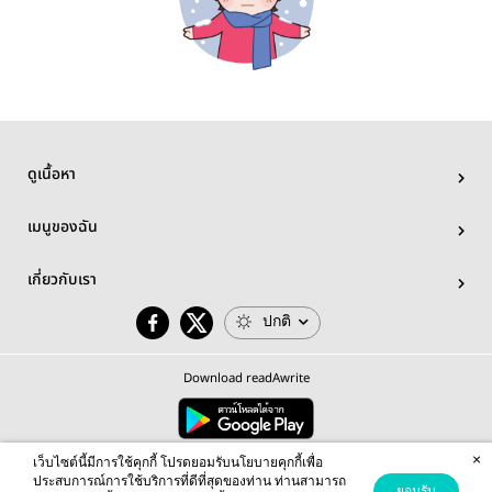
ดูเนื้อหา
เมนูของฉัน
เกี่ยวกับเรา
ปกติ
Download readAwrite
×
© 2026 readAwrite.com by MEB Corporation Public Company Limited
เว็บไซต์นี้มีการใช้คุกกี้ โปรดยอมรับนโยบายคุกกี้เพื่อ
This site is protected by reCAPTCHA and the Google
Privacy Policy
and
Terms of Service
apply.
ประสบการณ์การใช้บริการที่ดีที่สุดของท่าน ท่านสามารถ
ยอมรับ