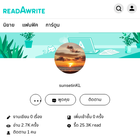
นิยาย
แฟนฟิค
การ์ตูน
sunsetinKL
พูดคุย
ติดตาม
งานเขียน
เรื่อง
เพิ่มเข้าชั้น
ครั้ง
0
0
อ่าน
ครั้ง
รี้ด
read
2.7K
25.3K
ติดตาม
คน
1