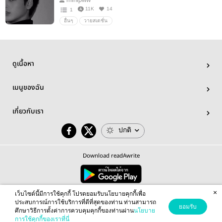
11K
14
1
อื่นๆ
วายสเตชั่น
ดูเนื้อหา
เมนูของฉัน
เกี่ยวกับเรา
ปกติ
Download readAwrite
×
© 2026 readAwrite.com by MEB Corporation Public Company Limited
เว็บไซต์นี้มีการใช้คุกกี้ โปรดยอมรับนโยบายคุกกี้เพื่อ
This site is protected by reCAPTCHA and the Google
Privacy Policy
and
Terms of Service
apply.
ประสบการณ์การใช้บริการที่ดีที่สุดของท่าน ท่านสามารถ
ยอมรับ
ศึกษาวิธีการตั้งค่าการควบคุมคุกกี้ของท่านผ่าน
นโยบาย
การใช้คุกกี้ของเราที่นี่