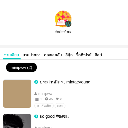
นักอ่านตัวยง
งานเขียน
นามปากกา
คอลเลคชัน
อีบุ๊ก
รี้ดถึงไรต์
ลิสต์
minipww (2)
ประสานมิตร , mintaeyoung
minipww
2K
0
1
คาเฟ่อมยิ้ม
ตลก
so good #ซงซน
minipww