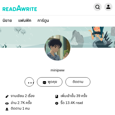
นิยาย
แฟนฟิค
การ์ตูน
minipww
พูดคุย
ติดตาม
งานเขียน
เรื่อง
เพิ่มเข้าชั้น
ครั้ง
2
39
อ่าน
ครั้ง
รี้ด
read
2.7K
13.4K
ติดตาม
คน
1