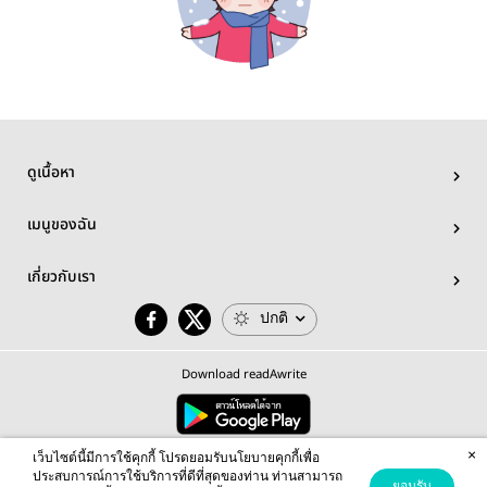
ดูเนื้อหา
เมนูของฉัน
เกี่ยวกับเรา
ปกติ
Download readAwrite
×
© 2026 readAwrite.com by MEB Corporation Public Company Limited
เว็บไซต์นี้มีการใช้คุกกี้ โปรดยอมรับนโยบายคุกกี้เพื่อ
This site is protected by reCAPTCHA and the Google
Privacy Policy
and
Terms of Service
apply.
ประสบการณ์การใช้บริการที่ดีที่สุดของท่าน ท่านสามารถ
ยอมรับ