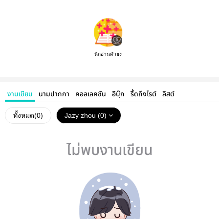
นักอ่านตัวยง
งานเขียน
นามปากกา
คอลเลคชัน
อีบุ๊ก
รี้ดถึงไรต์
ลิสต์
ทั้งหมด(
0
)
Jazy zhou (0)
ไม่พบงานเขียน