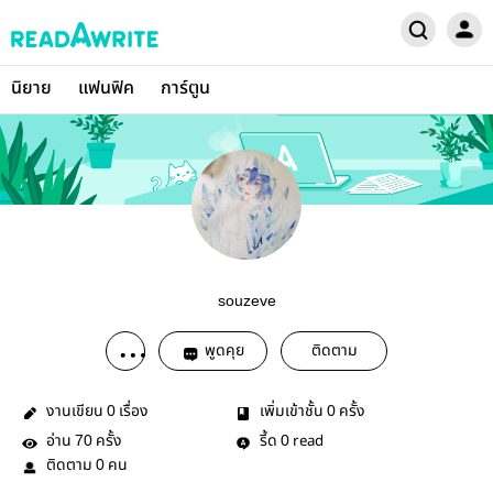
นิยาย
แฟนฟิค
การ์ตูน
souzeve
พูดคุย
ติดตาม
งานเขียน
เรื่อง
เพิ่มเข้าชั้น
ครั้ง
0
0
อ่าน
ครั้ง
รี้ด
read
70
0
ติดตาม
คน
0