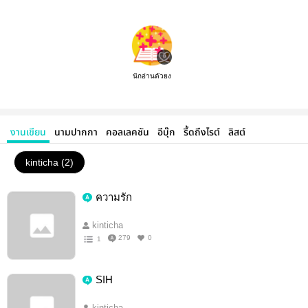
นักอ่านตัวยง
งานเขียน
นามปากกา
คอลเลคชัน
อีบุ๊ก
รี้ดถึงไรต์
ลิสต์
kinticha (2)
ความรัก
kinticha
279
0
1
SIH
kinticha