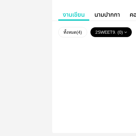
งานเขียน
นามปากกา
คอ
ทั้งหมด(
4
)
2SWEET9. (0)