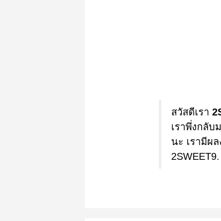
สวัสดีเรา
2
เราพึ่งกลับ
นะ เรามีผล
2SWEET9. น