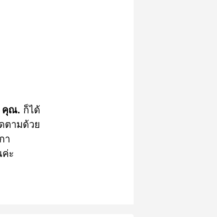
 คุณ.
ก็ได้
ติดตามด้วย
กา
นค่ะ