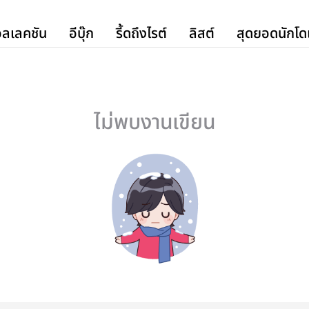
ลเลคชัน
อีบุ๊ก
รี้ดถึงไรต์
ลิสต์
สุดยอดนักโด
ไม่พบงานเขียน