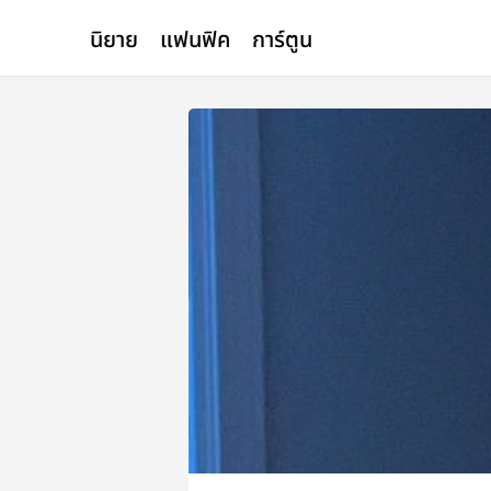
นิยาย
แฟนฟิค
การ์ตูน