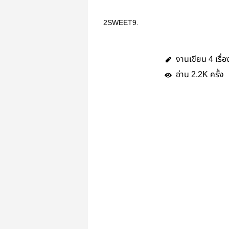
2SWEET9.
งานเขียน
เรื่อ
4
อ่าน
ครั้ง
2.2K