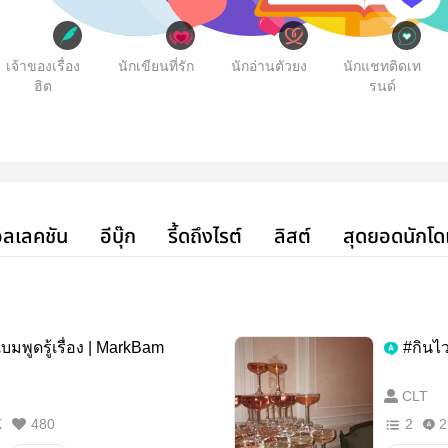
เจ้าของเรื่อง
นักเขียนที่รัก
นักอ่านตัวยง
นักแชทติดเท
ฮิต
รนด์
ลเลคชัน
อีบุ๊ก
รี้ดถึงไรต์
ลิสต์
สุดยอดนักโด
มพูดรู้เรื่อง | MarkBam
#กินไ
CLT
K
480
2
2