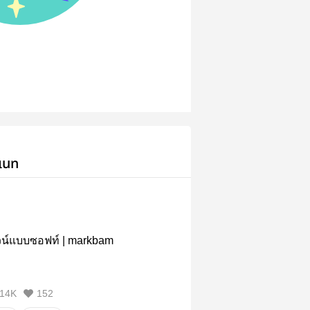
เนท
วน์แบบซอฟท์ | markbam
14K
152