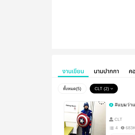
งานเขียน
นามปากกา
คอ
ทั้งหมด(
5
)
CLT (2)
#แบมว่าแบ
CLT
4
683