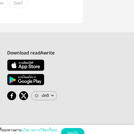
am
Got7
์แบบซอฟท์
อื่นๆ
ั่น
Download readAwrite
ปกติ
กี้ของท่านผ่าน
นโยบายการใช้คุกกี้ของ
ยอมรับ