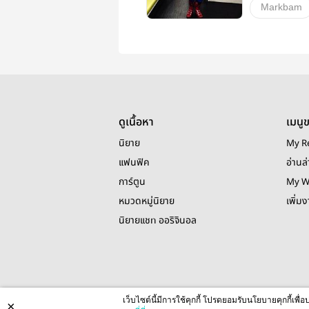
Markbam
วายสเตชั่น
ดูเนื้อหา
เมนู
นิยาย
My R
แฟนฟิค
อ่านล่
การ์ตูน
My W
หมวดหมู่นิยาย
เพิ่ม
นิยายแชท ออริจินอล
เว็บไซต์นี้มีการใช้คุกกี้ โปรดยอมรับนโยบายคุกกี้เพ
×