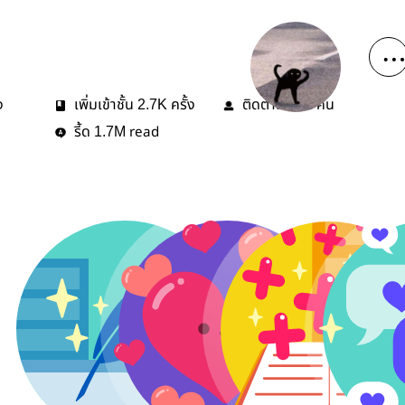
ง
เพิ่มเข้าชั้น
ครั้ง
ติดตาม
คน
2.7K
224
รี้ด
read
1.7M