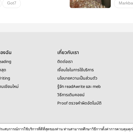
Got7
Markb
แบมว่าแบมพูดรู้เรื่อง
อื่นๆ
กินไวน
วายสเตช
ของฉัน
เกี่ยวกับเรา
eading
ติดต่อเรา
าสุด
เงื่อนไขในการใช้บริการ
riting
นโยบายความเป็นส่วนตัว
งานเขียนใหม่
รู้จัก readAwrite และ meb
วิธีการเติมคอยน์
Proof ตรวจคำผิดอัตโนมัติ
© 2026 readAwrite.com by MEB Corporation Public Company Limited
ื่อประสบการณ์การใช้บริการที่ดีที่สุดของท่าน ท่านสามารถศึกษาวิธีการตั้งค่าการควบคุมคุก
This site is protected by reCAPTCHA and the Google
Privacy Policy
and
Terms of Service
apply.