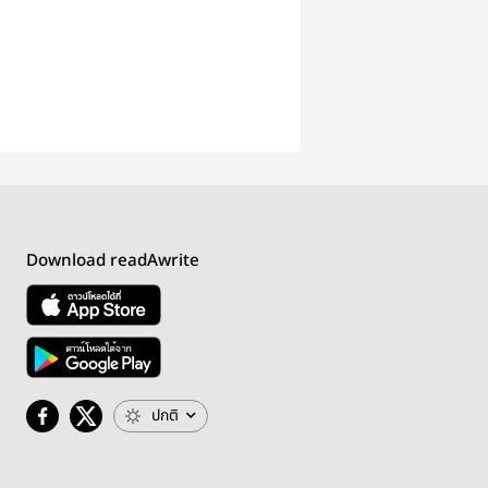
Download readAwrite
ปกติ