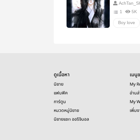
AchTan_S
1
5K
Boy love
ดูเนื้อหา
เมนู
นิยาย
My R
แฟนฟิค
อ่านล่
การ์ตูน
My W
หมวดหมู่นิยาย
เพิ่ม
นิยายแชท ออริจินอล