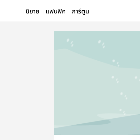
นิยาย
แฟนฟิค
การ์ตูน