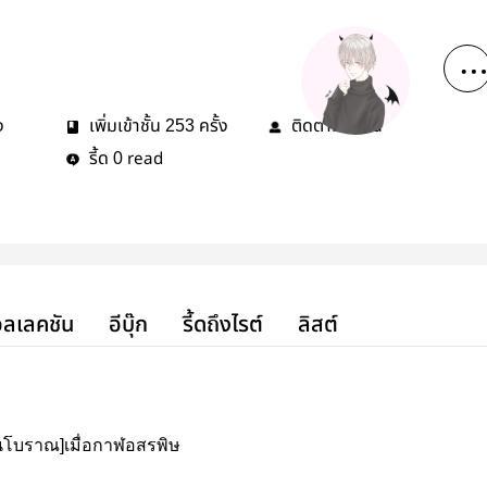
ง
เพิ่มเข้าชั้น
ครั้ง
ติดตาม
คน
253
2
รี้ด
read
0
ลเลคชัน
อีบุ๊ก
รี้ดถึงไรต์
ลิสต์
ีนโบราณ]เมื่อกาฬอสรพิษ