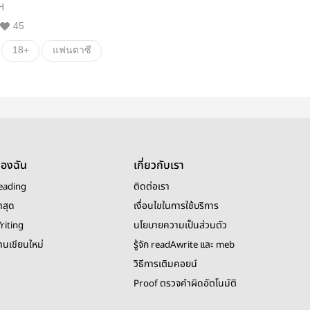
H
45
18+
แฟนตาซี
นิยายวายจีนโบราณ
เทพอสูร
ของฉัน
เกี่ยวกับเรา
eading
ติดต่อเรา
าสุด
เงื่อนไขในการใช้บริการ
riting
นโยบายความเป็นส่วนตัว
งานเขียนใหม่
รู้จัก readAwrite และ meb
วิธีการเติมคอยน์
Proof ตรวจคำผิดอัตโนมัติ