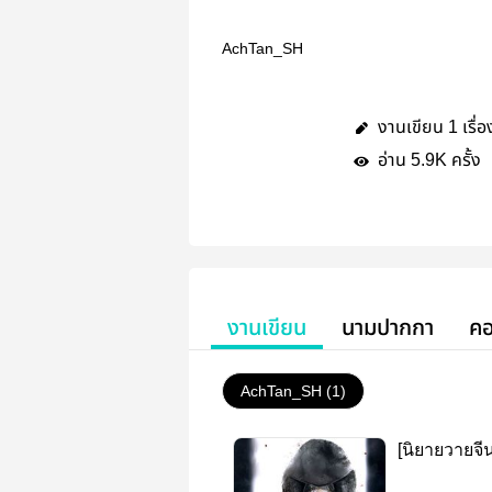
AchTan_SH
งานเขียน
เรื่อ
1
อ่าน
ครั้ง
5.9K
งานเขียน
นามปากกา
คอ
AchTan_SH (1)
[นิยายวายจ