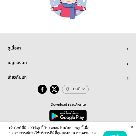
ดูเนื้อหา
เมนูของฉัน
เกี่ยวกับเรา
ปกติ
Download readAwrite
×
© 2026 readAwrite.com by MEB Corporation Public Company Limited
เว็บไซต์นี้มีการใช้คุกกี้ โปรดยอมรับนโยบายคุกกี้เพื่อ
This site is protected by reCAPTCHA and the Google
Privacy Policy
and
Terms of Service
apply.
ประสบการณ์การใช้บริการที่ดีที่สุดของท่าน ท่านสามารถ
ยอมรับ