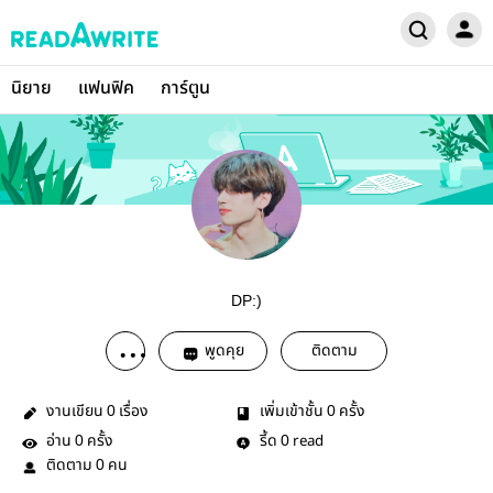
นิยาย
แฟนฟิค
การ์ตูน
DP:)
พูดคุย
ติดตาม
งานเขียน
เรื่อง
เพิ่มเข้าชั้น
ครั้ง
0
0
อ่าน
ครั้ง
รี้ด
read
0
0
ติดตาม
คน
0