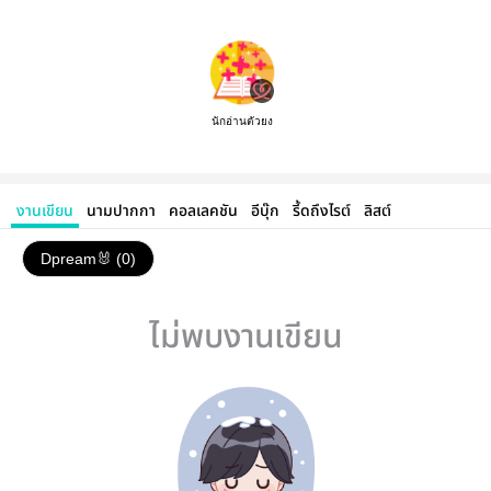
นักอ่านตัวยง
งานเขียน
นามปากกา
คอลเลคชัน
อีบุ๊ก
รี้ดถึงไรต์
ลิสต์
Dpream🐰 (0)
ไม่พบงานเขียน