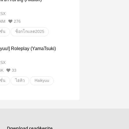
_SX
4M
276
ั่น
ช็อกโกแลต2025
AkaFuri
Akashi
yuu!] Roleplay (YamaTsuki)
noBasket
KNB
_SX
4K
33
ั่น
ไฮคิว
Haikyuu
chi
Tsukishima
uki
Download readAwrite