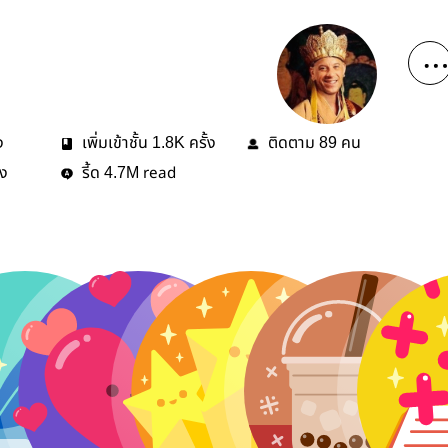
ง
เพิ่มเข้าชั้น
ครั้ง
ติดตาม
คน
1.8K
89
้ง
รี้ด
read
4.7M