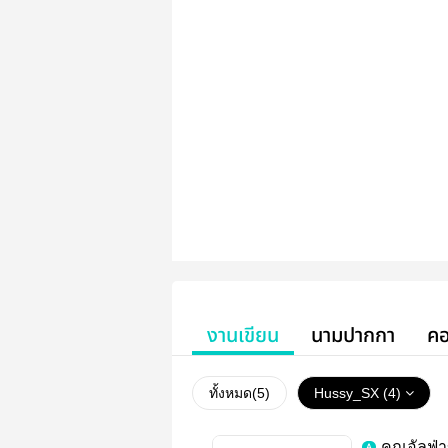
งานเขียน
นามปากกา
คอ
ทั้งหมด(
5
)
Hussy_SX (4)
คุณอัลฟ่า