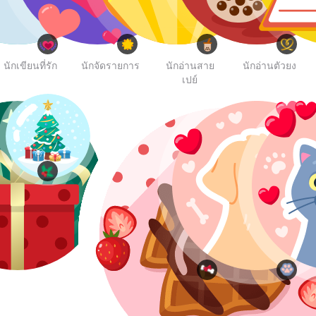
นักเขียนที่รัก
นักจัดรายการ
นักอ่านสาย
นักอ่านตัวยง
เปย์
ไวท์คริสต์มาส
ต้าวหมาอิน
น้อนแมวอิน
เลิฟ
เลิฟ