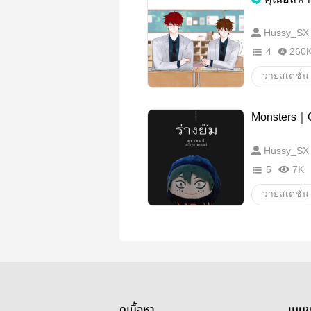
Hussy_SX
4
260
วายสเตชั่น
อาคาฟุริ
Monsters
Hussy_SX
5
7K
วายสเตชั่น
Shirayama
tsukiyama
Yamaguchi
Allyamaguc
ดูเนื้อหา
เมนู