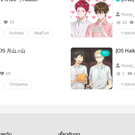
Hussy
K
70
15
furihata
AkaFuri
วายสเตช
furihata
｜OS 月山,○山
[OS Haik
จบ
Kuroko
Hussy
69
1
Omiyama
วายสเตช
fichaikyuu
Yamagu
สึกกี้ยามะ
yamats
Tsukishima
hi
teruyama
ของฉัน
เกี่ยวกับเรา