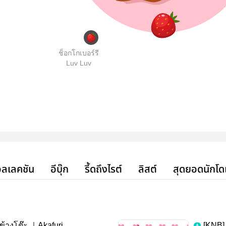
ช็อกโกเบอร์รี
Luv Luv
ลเลคชัน
อีบุ๊ก
รี้ดถึงไรต์
ลิสต์
สุดยอดนักโด
ข้างโต๊ะ ｜Akafuri
[KNB] 