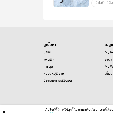
ลิปสติกสีลิลล
jennie
ดูเนื้อหา
เมนู
นิยาย
My R
แฟนฟิค
อ่านล่
การ์ตูน
My W
หมวดหมู่นิยาย
เพิ่ม
นิยายแชท ออริจินอล
เว็บไซต์นี้มีการใช้คุกกี้ โปรดยอมรับนโยบายคุกกี้เพ
×