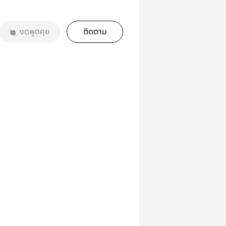
งดพูดคุย
ติดตาม