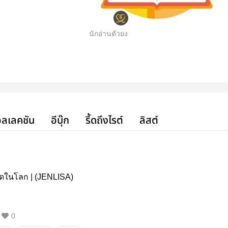
นักอ่านตัวยง
ลเลคชัน
อีบุ๊ก
รี้ดถึงไรต์
ลิสต์
สุดในโลก | (JENLISA)
0