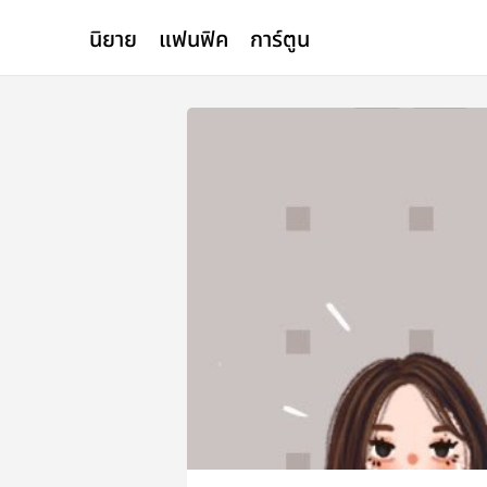
นิยาย
แฟนฟิค
การ์ตูน