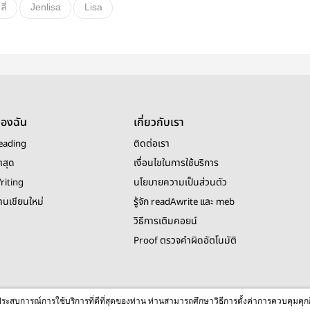
ี่
Jenlisa
Lisa
ของฉัน
เกี่ยวกับเรา
eading
ติดต่อเรา
าสุด
เงื่อนไขในการใช้บริการ
riting
นโยบายความเป็นส่วนตัว
งานเขียนใหม่
รู้จัก readAwrite และ meb
วิธีการเติมคอยน์
Proof ตรวจคำผิดอัตโนมัติ
© 2026 readAwrite.com by MEB Corporation Public Company Limited
ื่อประสบการณ์การใช้บริการที่ดีที่สุดของท่าน ท่านสามารถศึกษาวิธีการตั้งค่าการควบคุมคุก
This site is protected by reCAPTCHA and the Google
Privacy Policy
and
Terms of Service
apply.