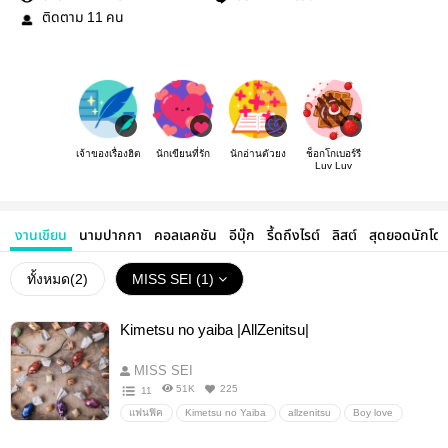
ติดตาม
คน
11
เจ้าของเรื่องฮิต
นักเขียนที่รัก
นักอ่านตัวยง
ช็อกโกเบอร์รี
Luv Luv
งานเขียน
นามปากกา
คอลเลคชัน
อีบุ๊ก
รี้ดถึงไรต์
ลิสต์
สุดยอดนักโด
ทั้งหมด(
2
)
MISS SEI (1)
Kimetsu no yaiba |AllZenitsu|
MISS SEI
51K
225
11
แฟนฟิค
Kimetsu no Yaiba
allzenitsu
Boy love
tanzen
UzuiZen
kaizen
inozen
อื่นๆ